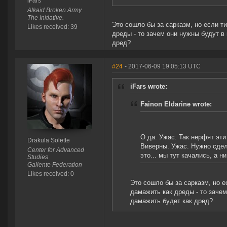
iFars
Alkaid Broken Army
The Initiative.
Это сошло бы за сарказм, но если ти
Likes received: 39
дреды - то зачем они нужны будут в
дред?
#24
- 2017-06-09 19:05:13 UTC
iFars wrote:
Fainon Eldarine wrote:
О да. Ужас. Так нерфят эти
Drakula Solette
Виверны. Ужас. Нужно сдела
Center for Advanced
это... мы тут качались, а 
Studies
Gallente Federation
Likes received: 0
Это сошло бы за сарказм, но е
дамажить как дреды - то зачем
дамажить будет как дред?