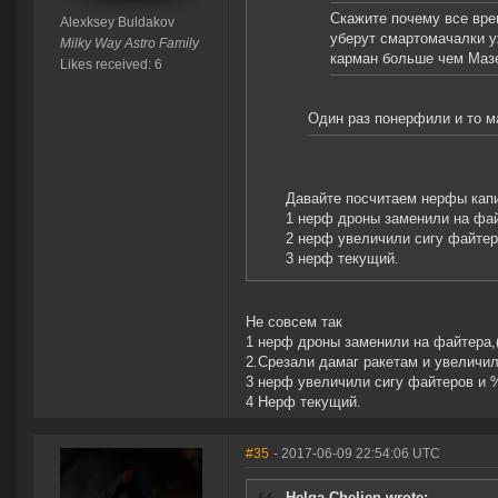
Скажите почему все врем
Alexksey Buldakov
уберут смартомачалки у
Milky Way Astro Family
карман больше чем Мазе
Likes received: 6
Один раз понерфили и то м
Давайте посчитаем нерфы кап
1 нерф дроны заменили на фай
2 нерф увеличили сигу файтер
3 нерф текущий.
Не совсем так
1 нерф дроны заменили на файтера,(
2.Срезали дамаг ракетам и увеличил
3 нерф увеличили сигу файтеров и %
4 Нерф текущий.
#35
- 2017-06-09 22:54:06 UTC
Helga Chelien wrote: