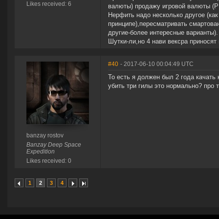
Likes received: 6
валюты) продажу игровой валюты (РМ
Нерфить надо несколько другое (ка
принципе),пересматривать смартован
другие-более интересные варианты).
Шутки-ли,но 4 нави вексра приносят 
#40
- 2017-06-10 00:04:49 UTC
То есть я должен был 2 года качать 
убить три гилы это нормально? про 
banzay rostov
Banzay Deep Space
Expedition
Likes received: 0
1
2
3
4