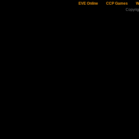
EVE Online
CCP Games
W
Copyri