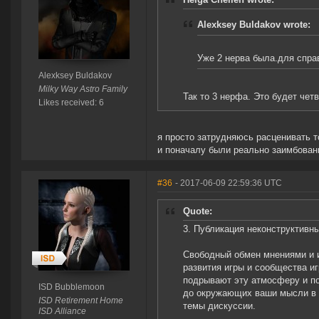
Alexksey Buldakov wrote:
Уже 2 нерва была.для спра
Alexksey Buldakov
Milky Way Astro Family
Так то 3 нерфа. Это будет четв
Likes received: 6
я просто затрудняюсь расценивать т
и поначалу были реально заимбова
#36
- 2017-06-09 22:59:36 UTC
Quote:
3. Публикация неконструктивн
Свободный обмен мнениями и 
развития игры и сообщества и
подрывают эту атмосферу и по
ISD Bubblemoon
до окружающих ваши мысли в я
ISD Retirement Home
темы дискуссии.
ISD Alliance