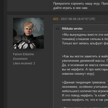
Прекратите хоронить нашу игру. Прос
дайте играть в нее нам.
#22
- 2017-06-09 18:47:57 UTC
Hikkata wrote:
>Мы вынуждены внести эти изм
тоннажа) слишком сильны в б
Только вот непись альфует фа
Fainon Eldarine
>Как вы могли заметить в май
Doomheim
увеличение денежной массы. П
Likes received: 2
Да, и основная их масса связ
вы не нерфите. А про кипстары
новички покинут игру).
>Данная тенденция тревожна. 
экономике, особенно учитывая
небольшого количества игроко
И это повод нерфить "в хлам" 
зачем нерфить то, что и так у