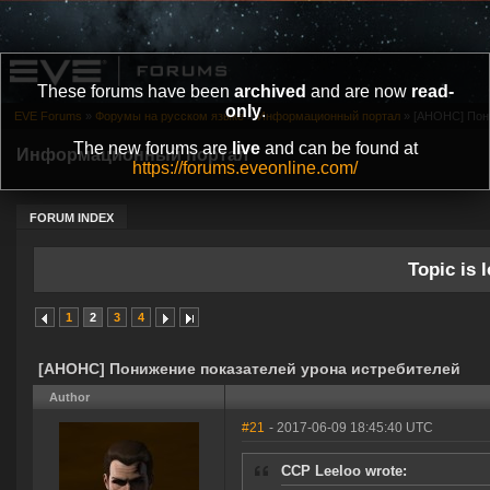
These forums have been
archived
and are now
read-
only
.
EVE Forums
»
Форумы на русском языке
»
Информационный портал
»
[АНОНС] Пони
The new forums are
live
and can be found at
Информационный портал
https://forums.eveonline.com/
FORUM INDEX
Topic is l
1
2
3
4
[АНОНС] Понижение показателей урона истребителей
Author
#21
- 2017-06-09 18:45:40 UTC
CCP Leeloo wrote: