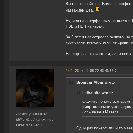
Вы не стесняйтесь. Больше нерфов -
названием Ева.
Ну, и логика нерфа прям на высоте.
ПВЕ и ПВП на карах.
За 5 лет я насмотрелся всякого, но
кромсание плекса с этим не сравнит
Не надо расстраиваться, если вас 
#32
- 2017-06-09 22:40:45 UTC
Bromum Atom wrote:
Lethalotte wrote:
Скажите почему все время н
смартомачалки уже надоело
больше чем Мазера .
Alexksey Buldakov
Milky Way Astro Family
Likes received: 6
Один раз понерфили и то мазе