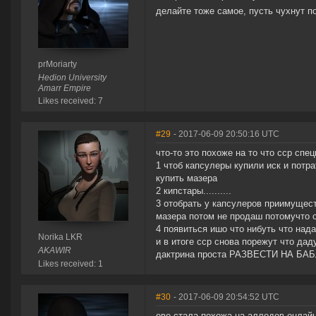
делайте тоже самое, пусть чухнут п
prMoriarty
Hedion University
Amarr Empire
Likes received: 7
#29
- 2017-06-09 20:50:16 UTC
что-то это похоже на то что сср сп
1 чтоб капсулеры купили иск и потра
купить мазера
2 кипстары..........
3 отобрать у капсулеров приимущес
мазера потом не продаш потомучто 
4 появиться ишо что нибуть что нада
Norika LKR
и в итоге сср снова порежут что дад
AKAWIR
дактрина проста РАЗВЕСТИ НА БАБЛО..
Likes received: 1
#30
- 2017-06-09 20:54:52 UTC
еве стала похожа на аллодов онлай