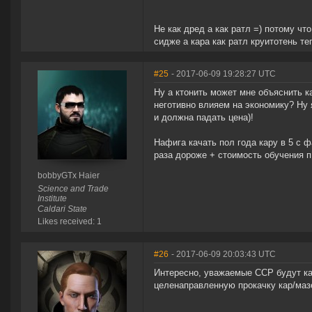
Не как дред а как ратл =) потому чт
сидже а кара как ратл круитотень те
#25
- 2017-06-09 19:28:27 UTC
Ну а ктонить может мне объяснить к
неготивно влияем на экономику? Ну 
и должна падать цена)!
Нафига качать пол года кару в 5 с ф
раза дороже + стоимость обучения п
bobbyGTx Haier
Science and Trade
Institute
Caldari State
Likes received: 1
#26
- 2017-06-09 20:03:43 UTC
Интересно, уважаемые ССР будут как
целенаправленную прокачку кар/маз