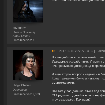
prMoriarty
Hedion University
Amarr Empire
Likes received: 7
#31
- 2017-06-09 22:25:26 UTC
|
Edited
Последний месяц прямо какой-то па
Уважаемые разработчики. У меня к в
них превышает даже доход с крабом
И еще второй вопрос - надеюсь в б
Копал, резанули бонусы - выкинул к
смартомачалки.
Helga Chelien
Doomheim
Что там у вас дальше ляжет под то
Likes received: 2,003
О! Придумал! Давайте еще понерфим
игру вкидывают. Как идея?