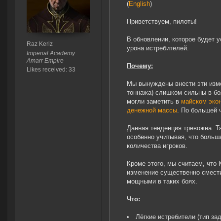
(
English
)
Приветствуем, пилоты!
В обновлении, которое будет 
Raz Keriz
урона истребителей.
Imperial Academy
Amarr Empire
Почему:
Likes received: 33
Мы вынуждены внести эти изме
тоннажа) слишком сильны в бо
могли заметить в
майском эко
денежной массы
. По большей 
Данная тенденция тревожна. Т
особенно учитывая, что больш
количества игроков.
Кроме этого, мы считаем, что
изменение существенно смести
мощными в таких боях.
Что:
Лёгкие истребители (тип за