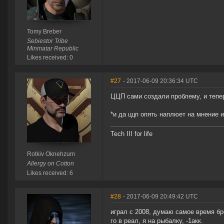
Tomy Breber
Sebiestor Tribe
Minmatar Republic
Likes received: 0
#27
- 2017-06-09 20:36:34 UTC
ЦЦП сами создали проблему, и тепер
*и да ццп опять наплюет на мнение и
Tech III for life
Rotkiv Oknehzum
Allergy on Cotton
Likes received: 6
#28
- 2017-06-09 20:49:42 UTC
играл с 2008, думаю самое время бр
го в реал, я на рыбалку, -1акк.