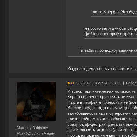
Так то 3 нерфа. Это буде
я просто затрудняюсь расц
файтеров,которые вырезали
Ты забыл про подкручивание с
Когда его делали я был на вахте и з
#39
- 2017-06-09 23:14:53 UTC
|
Edited
И все-ж таки интересная логика.а т
Кара в перфекте приносит мне 65кк в
Ратла в перфекте приносит мне (все
Вопрос-откуда тогда в самом деле б
заимбованность кар и суперов-эм,к
слить в общем-то не проблема-это з
сразу селф-дестракт делали?так-чт
Alexksey Buldakov
При стоимость мазеров (да и кары в
Milky Way Astro Family
Про смартомачалки я молчу и свобод