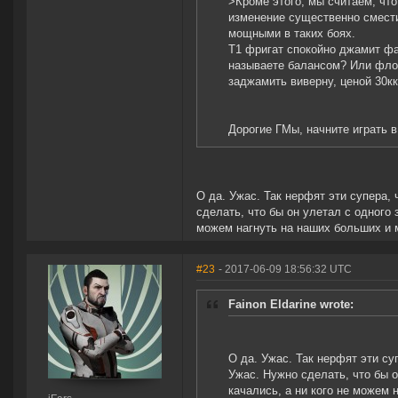
>Кроме этого, мы считаем, чт
изменение существенно смести
мощными в таких боях.
Т1 фригат спокойно джамит фай
называете балансом? Или флот
заджамить виверну, ценой 30к
Дорогие ГМы, начните играть в
О да. Ужас. Так нерфят эти супера,
сделать, что бы он улетал с одного з
можем нагнуть на наших больших и 
#23
- 2017-06-09 18:56:32 UTC
Fainon Eldarine wrote:
О да. Ужас. Так нерфят эти су
Ужас. Нужно сделать, что бы он
качались, а ни кого не можем