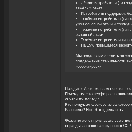
Лёгкие истребители (тип за
тяжёлых ракет.
Истребители поддержки: бе
Тяжёлые истребители (тип з
урон основной атаки и торпедн
Тяжёлые истребители (тип 
основной атаки.
Тяжёлые истребители типа 
На 15% повышается вероятн
Мы продолжим следить за экон
поддержания стабильности эко
корректировки.
Погодите. А кто же ввел нонстоп ре
Почему вместо нерфа респа аномал
объяснить логику?
Кто придумал фозисов из-за которог
Кароводы? Нет. Это сделали вы.
Фоззи не хочет признавать свою по
оправдывая свое нахождение в ССР 