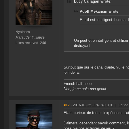
Lucy Callagan wrote:
Adolf Mekansm wrote:
Et s'il est intelligent il user
Nyalnara
Marauder Initiative
On peut être intelligent et utilis
Likes received: 246
distrayant.
Surtout que sur le canal d'aide, vu le
loin de là.
French half-noob.
Non, je ne suis pas gentil.
#12
- 2016-01-25 11:41:40 UTC
|
Edited
Etant curieux de tenter l'expérience, j'ai
J'aimerai cependant savoir comment, i
possible nos activités de jeu ?