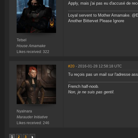
Apply, mais j'ai pas eu d'accusé de rec
Loyal servent to Mother Amamake. @
Another Bittervet Please Ignore
Tetsel
House Amamake
Likes received: 322
#20
- 2016-01-28 12:58:18 UTC
Tu reçois pas un mail sur l'adresse a
French half-noob.
Non, je ne suis pas gentil.
Nyalnara
Marauder Initiative
Likes received: 246
1
2
3