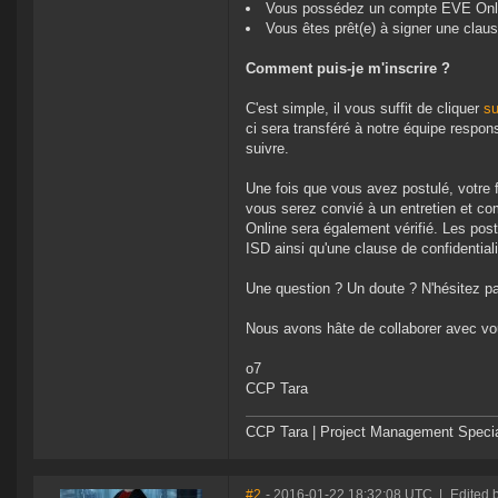
Vous possédez un compte EVE Onlin
Vous êtes prêt(e) à signer une claus
Comment puis-je m'inscrire ?
C'est simple, il vous suffit de cliquer
su
ci sera transféré à notre équipe respo
suivre.
Une fois que vous avez postulé, votre fo
vous serez convié à un entretien et c
Online sera également vérifié. Les post
ISD ainsi qu'une clause de confidentiali
Une question ? Un doute ? N'hésitez pas
Nous avons hâte de collaborer avec vo
o7
CCP Tara
CCP Tara | Project Management Specia
#2
- 2016-01-22 18:32:08 UTC
|
Edited b