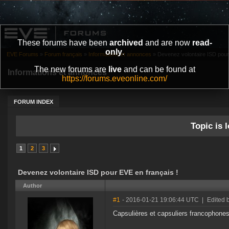
These forums have been
archived
and are now
read-
only
.
EVE Forums
»
Forum français
»
Informations et annonces
»
Devenez volontaire ISD pour
The new forums are
live
and can be found at
Informations et annonces
https://forums.eveonline.com/
FORUM INDEX
Topic is l
1
2
3
Devenez volontaire ISD pour EVE en français !
Author
#1
- 2016-01-21 19:06:44 UTC
|
Edited 
Capsulières et capsuliers francophones