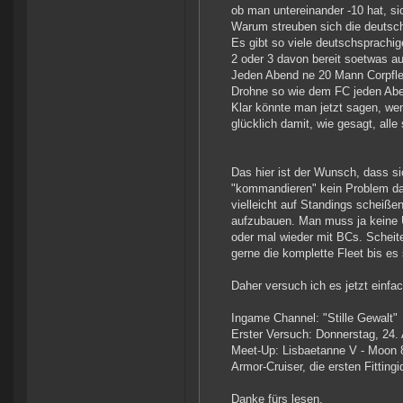
ob man untereinander -10 hat, si
Warum streuben sich die deutsch
Es gibt so viele deutschsprachig
2 oder 3 davon bereit soetwas a
Jeden Abend ne 20 Mann Corpflee
Drohne so wie dem FC jeden Ab
Klar könnte man jetzt sagen, wen
glücklich damit, wie gesagt, alle
Das hier ist der Wunsch, dass sic
"kommandieren" kein Problem dam
vielleicht auf Standings scheiß
aufzubauen. Man muss ja keine ÜB
oder mal wieder mit BCs. Scheite
gerne die komplette Fleet bis es
Daher versuch ich es jetzt einfa
Ingame Channel: "Stille Gewalt"
Erster Versuch: Donnerstag, 24. 
Meet-Up: Lisbaetanne V - Moon 8
Armor-Cruiser, die ersten Fitti
Danke fürs lesen.