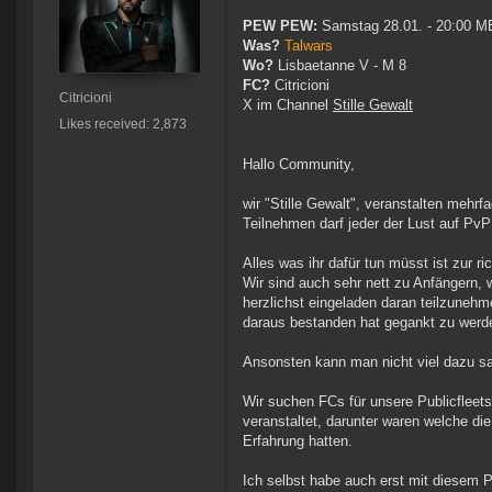
PEW PEW:
Samstag 28.01. - 20:00 M
Was?
Talwars
Wo?
Lisbaetanne V - M 8
FC?
Citricioni
Citricioni
X im Channel
Stille Gewalt
Likes received: 2,873
Hallo Community,
wir "Stille Gewalt", veranstalten mehr
Teilnehmen darf jeder der Lust auf PvP
Alles was ihr dafür tun müsst ist zur ri
Wir sind auch sehr nett zu Anfängern, 
herzlichst eingeladen daran teilzuneh
daraus bestanden hat gegankt zu werd
Ansonsten kann man nicht viel dazu s
Wir suchen FCs für unsere Publicfleets
veranstaltet, darunter waren welche di
Erfahrung hatten.
Ich selbst habe auch erst mit diesem P