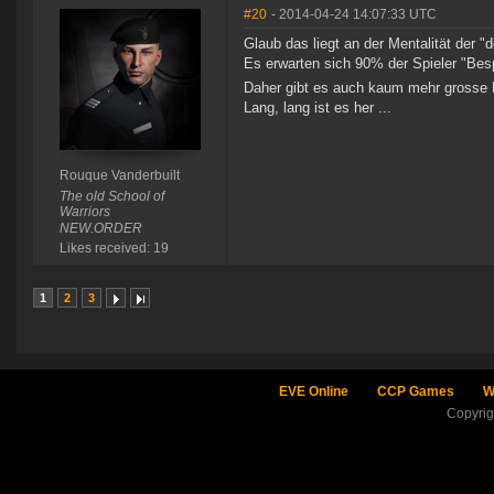
#20
- 2014-04-24 14:07:33 UTC
Glaub das liegt an der Mentalität der 
Es erwarten sich 90% der Spieler "B
Daher gibt es auch kaum mehr grosse 
Lang, lang ist es her ...
Rouque Vanderbuilt
The old School of
Warriors
NEW.ORDER
Likes received: 19
1
2
3
EVE Online
CCP Games
W
Copyri