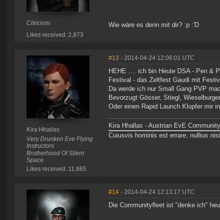
Citricioni
Wie wäre es denn mit dir? :p :'D
Likes received: 2,873
#13
- 2014-04-24 12:06:01 UTC
HEHE .... ich bin Heute DSA - Pen & P
Festival - das Zeltfest Gaudi mit Festiv
Da werde ich nur Small Gang PVP mach
Bevorzugt Gösser, Stiegl, Wieselburge
Oder einen Rapid Launch Klopfer mir in
Kira Hhallas - Austrian EvE Community
Kira Hhallas
Cuiusvis hominis est errare, nullius nisi
Very Drunken Eve Flying
Instructors
Brotherhood Of Silent
Space
Likes received: 11,865
#14
- 2014-04-24 12:13:17 UTC
Die Communityfleet ist "denke ich" h