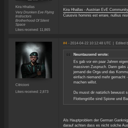
Kira Hhallas
Kira Hhallas - Austrian EvE Community
Very Drunken Eve Flying
Cuiusvis hominis est errare, nullius nisi
Instructors
Brotherhood Of Silent
Space
Likes received: 11,865
#4
- 2014-04-22 10:12:48 UTC
|
Edited b
Neuntausend wrote:
Es gab vor ein paar Jahren eige
massiven Zuspruch. Dann gabs zu
jemand die Orga und das Kommand
einfach niemand mehr gemacht - i
machen willst.
Citricioni
Likes received: 2,873
Du musst dir natürlich bewusst s
Flottengröße sind Spione und Ba
Als Hauptproblem der German Ganknight
darauf achten dass es nicht solche A