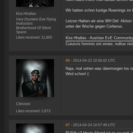
Wir hatten schon lustige Roamings im 
Kira Hhallas
Very Drunken Eve Flying
Letzen Hatten wir eine WH Def. Aktio
Instructors
unter der Woche gegen Cerberus.
Brotherhood Of Silent
Space
Likes received: 11,865
Kira Hhallas - Austrian EvE Community
Cuiusvis hominis est errare, nullius nisi
#6
- 2014-04-22 10:56:02 UTC
Naja, mal sehen was übermorgen los is
Wird schon! (:
Citricioni
Likes received: 2,873
#7
- 2014-04-24 10:57:49 UTC
PUSH <3 Heute Abend ist es so weit. H