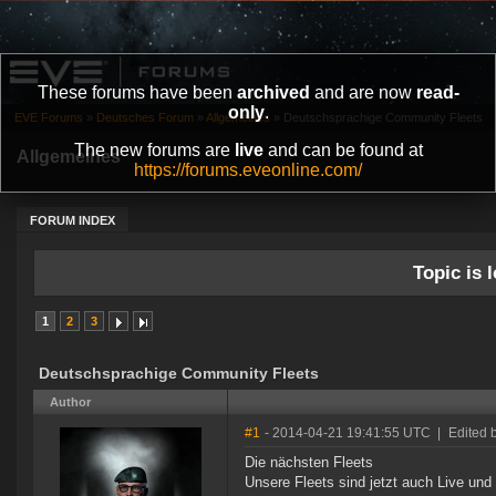
These forums have been
archived
and are now
read-
only
.
EVE Forums
»
Deutsches Forum
»
Allgemeines
»
Deutschsprachige Community Fleets
The new forums are
live
and can be found at
Allgemeines
https://forums.eveonline.com/
FORUM INDEX
Topic is l
1
2
3
Deutschsprachige Community Fleets
Author
#1
- 2014-04-21 19:41:55 UTC
|
Edited b
Die nächsten Fleets
Unsere Fleets sind jetzt auch Live und