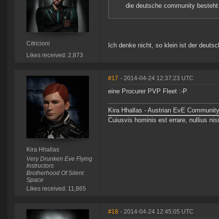
die deutsche community besteht
Citricioni
Ich denke nicht, so klein ist der deuts
Likes received: 2,873
#17
- 2014-04-24 12:37:23 UTC
eine Procurer PVP Fleet :-P
Kira Hhallas - Austrian EvE Community
Cuiusvis hominis est errare, nullius nisi
Kira Hhallas
Very Drunken Eve Flying
Instructors
Brotherhood Of Silent
Space
Likes received: 11,865
#18
- 2014-04-24 12:45:05 UTC