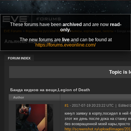
These forums have been
archived
and are now
read-
only
.
EVE Forums
»
Форумы на русском языке
»
Альянсы, корпорации, пилоты
»
Банда кид
The new forums are
live
and can be found at
Альянсы, корпорации, пилоты
https://forums.eveonline.com/
FORUM INDEX
Topic is l
Банда кидков на вещи,Legion of Death
Author
#1
- 2017-07-19 20:23:22 UTC
|
Edited b
кинул заявку в корпу,посидел в ней 
этот же день после дока на станку в
без возвращенной моей кары,просто 
http://screenshot.ru/upload/images/20