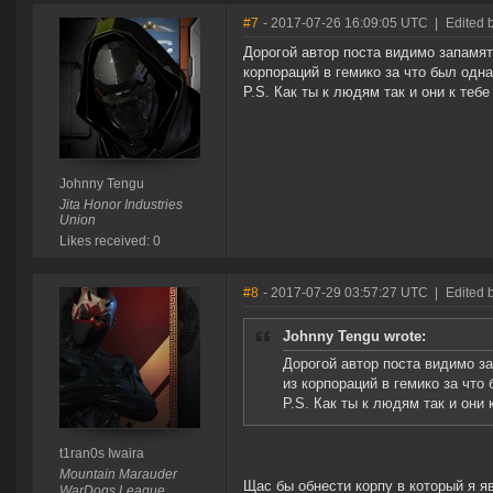
#7
- 2017-07-26 16:09:05 UTC
|
Edited 
Дорогой автор поста видимо запамят
корпораций в гемико за что был одна
P.S. Как ты к людям так и они к тебе
Johnny Tengu
Jita Honor Industries
Union
Likes received: 0
#8
- 2017-07-29 03:57:27 UTC
|
Edited b
Johnny Tengu wrote:
Дорогой автор поста видимо за
из корпораций в гемико за что
P.S. Как ты к людям так и они 
t1ran0s Iwaira
Mountain Marauder
Щас бы обнести корпу в который я я
WarDogs League