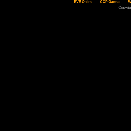
EVE Online
CCP Games
W
Copyri