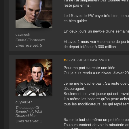
Tu ne t'ai simplement pas tournée vers
reste pas en hs.
Le LS avec le FW paye très bien, le nu
es bien guider.
En deux jours un newbie d'une semaine
gaymeuh
CortoX Electronics
Et avec 1 mois voir 6 semaine de jeu 
Likes received: 5
de départ inférieur à 300 million.
#9
- 2017-01-02 04:41:24 UTC
Pour ma part sa reste une idée.
Oui je suis rendu a un niveau élever 20
Je ne me le cache pas . Sa reste que qua
découragent.
Seulement les vrai joueur qui ont travail
Il a même les booster qu'on peux achet
guyver247
tous les modificateurs. se qui représen
The Leauge Of
Surprisingly Well
Dressed Men
Sa reste tout de même un problème pou
Likes received: 1
Toujours content de voir la minuterie ar