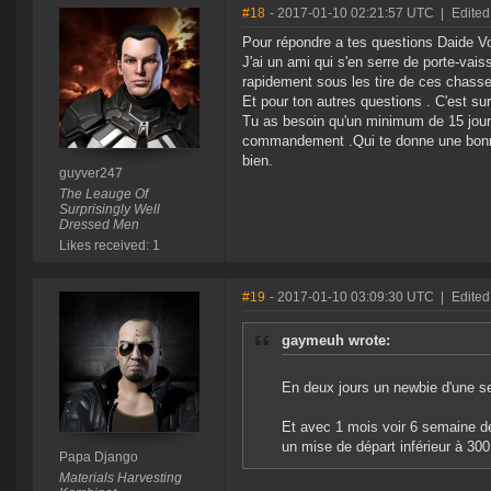
#18
- 2017-01-10 02:21:57 UTC
|
Edited
Pour répondre a tes questions Daide V
J'ai un ami qui s'en serre de porte-va
rapidement sous les tire de ces chasse
Et pour ton autres questions . C'est s
Tu as besoin qu'un minimum de 15 jours
commandement .Qui te donne une bonne r
bien.
guyver247
The Leauge Of
Surprisingly Well
Dressed Men
Likes received: 1
#19
- 2017-01-10 03:09:30 UTC
|
Edited
gaymeuh wrote:
En deux jours un newbie d'une s
Et avec 1 mois voir 6 semaine d
un mise de départ inférieur à 300 
Papa Django
Materials Harvesting