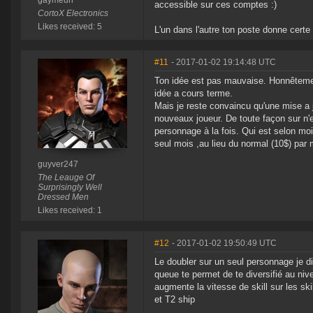
gaymeuh
accessible sur ces comptes :)
CortoX Electronics
Likes received: 5
L'un dans l'autre ton poste donne certe 
#11
- 2017-01-02 19:14:48 UTC
Ton idée est pas mauvaise. Honnêtemen
idée a cours terme.
Mais je reste convaincu qu'une mise a
nouveaux joueur. De toute façon sur n'e
personnage à la fois. Qui est selon moi
seul mois ,au lieu du normal (10$) par
guyver247
The Leauge Of
Surprisingly Well
Dressed Men
Likes received: 1
#12
- 2017-01-02 19:50:49 UTC
Le doubler sur un seul personnage je dir
queue te permet de te diversifié au nive
augmente la vitesse de skill sur les sk
et T2 ship