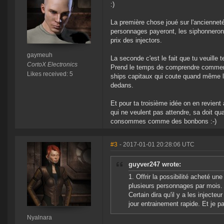
:)
La première chose joué sur l'anciennet
personnages payeront, les siphonneront
prix des injectors.
gaymeuh
La seconde c'est le fait que tu veuille t
CortoX Electronics
Prend le temps de comprendre comment l
Likes received: 5
ships capitaux qui coute quand même leu
dedans.
Et pour ta troisième idée on en revient à
qui ne veulent pas attendre, sa doit qu
consommes comme des bonbons :-)
#3
- 2017-01-01 20:28:06 UTC
guyver247 wrote:
1. Offrir la possibilité acheté un
plusieurs personnages par mois.
Certain dira qu'il y a les inject
jour entrainement rapide. Et je p
Nyalnara