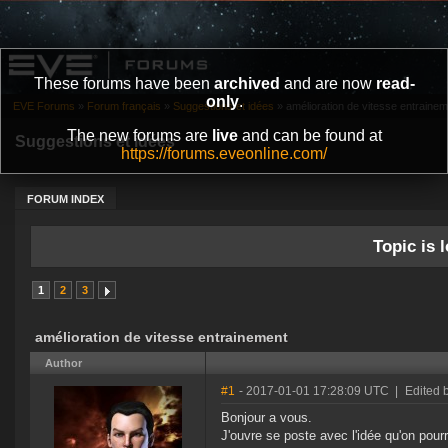
These forums have been
archived
and are now
read-
only
.
EVE Forums
»
Forum français
»
Suggestions et idées
»
amélioration de vitesse entraine
The new forums are
live
and can be found at
Suggestions et idées
https://forums.eveonline.com/
FORUM INDEX
Topic is l
1
2
3
amélioration de vitesse entrainement
Author
#1
- 2017-01-01 17:28:09 UTC
|
Edited 
Bonjour a vous.
J'ouvre se poste avec l'idée qu'on pour