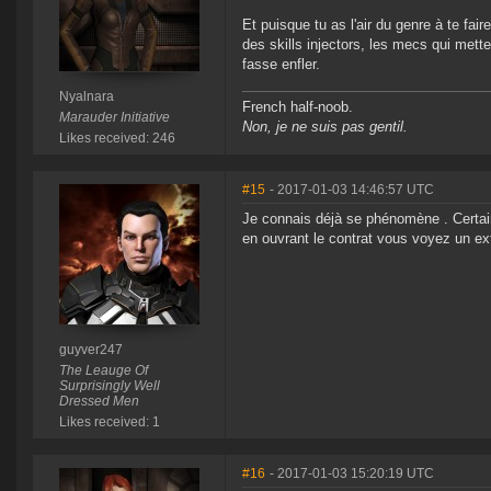
Et puisque tu as l'air du genre à te fai
des skills injectors, les mecs qui mett
fasse enfler.
Nyalnara
French half-noob.
Marauder Initiative
Non, je ne suis pas gentil.
Likes received: 246
#15
- 2017-01-03 14:46:57 UTC
Je connais déjà se phénomène . Certain
en ouvrant le contrat vous voyez un ext
guyver247
The Leauge Of
Surprisingly Well
Dressed Men
Likes received: 1
#16
- 2017-01-03 15:20:19 UTC