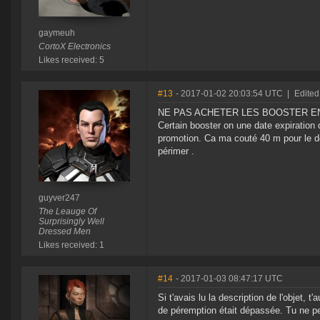
gaymeuh
CortoX Electronics
Likes received: 5
#13
- 2017-01-02 20:03:54 UTC
|
Edited
NE PAS ACHETER LES BOOSTER E
Certain booster on une date expiration 
promotion. Ca ma couté 40 m pour le d
périmer .
guyver247
The Leauge Of
Surprisingly Well
Dressed Men
Likes received: 1
#14
- 2017-01-03 08:47:17 UTC
Si t'avais lu la description de l'objet, t
de péremption était dépassée. Tu ne peu