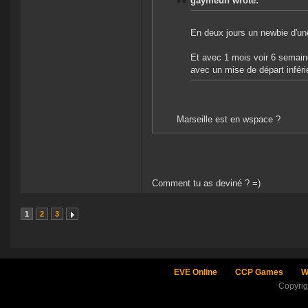
gaymeuh wrote:
En deux jours un newbie d'u
Et avec 1 mois voir 6 semain
avec un mise de départ inférie
Marseille est en wspace ?
Comment tu as deviné ? =)
1
2
3
EVE Online
CCP Games
W
Copyri