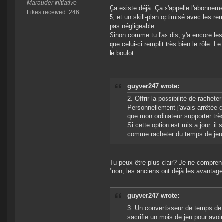
Marauder Initiative
Ça existe déjà. Ça s'appelle l'abonnemen
Likes received: 246
5, et un skill-plan optimisé avec les 
pas négligeable.
Sinon comme tu l'as dis, y'a encore les
que celui-ci remplit très bien le rôle. L
le boulot.
guyver247 wrote:
2. Offrir la possibilité de rachet
Personnellement j'avais arrêtée 
que mon ordinateur supporter très 
Si cette option est mis a jour. il
comme racheter du temps de jeux
Tu peux être plus clair? Je ne comprend
"non, les anciens ont déjà les avantages
guyver247 wrote:
3. Un convertisseur de temps de 
sacrifie un mois de jeu pour avoir