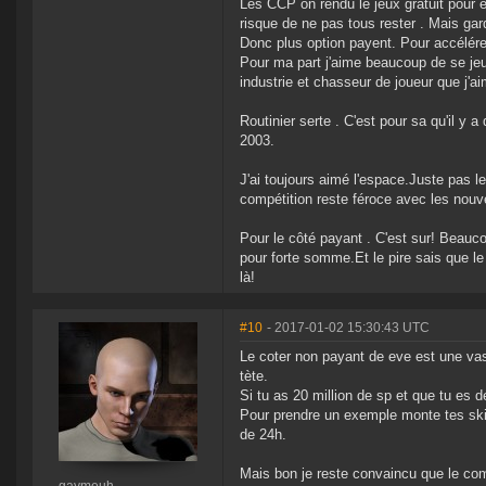
Les CCP on rendu le jeux gratuit pour es
risque de ne pas tous rester . Mais gard
Donc plus option payent. Pour accélérer 
Pour ma part j'aime beaucoup de se jeu
industrie et chasseur de joueur que j'a
Routinier serte . C'est pour sa qu'il y a
2003.
J'ai toujours aimé l'espace.Juste pas le
compétition reste féroce avec les nouv
Pour le côté payant . C'est sur! Beauc
pour forte somme.Et le pire sais que l
là!
#10
- 2017-01-02 15:30:43 UTC
Le coter non payant de eve est une vas
tète.
Si tu as 20 million de sp et que tu es 
Pour prendre un exemple monte tes skill
de 24h.
Mais bon je reste convaincu que le com