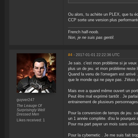
Ou alors, tu achète un PLEX, que tu éch
CCP sorte une version plus performante 
French half-noob.
Non, je ne suis pas gentil.
#4
- 2017-01-01 22:22:36 UTC
Je sais. c'est mon problème si je veux 
plus un de jeu. et mon problème reste l
Quand la venu de l'omegam est arrivé . 
que le monde qui ne paye pas. J'étais 
Mais eve a quand même ouvert un porte
Peut être mal exprimé tantôt . Je parla
guyver247
entrainement de plusieurs personnages
The Leauge Of
Surprisingly Well
Pour la conversion de temps de jeu. sa
Dressed Men
un 1 année complète. d'ou le pourquoi 
Likes received: 1
Pour ma part payer un mois sans utilis
Pour la cybernetic . Je me suis fait t