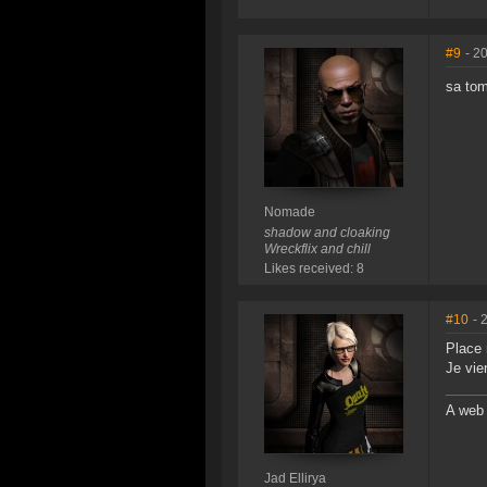
#9
- 2
sa tom
Nomade
shadow and cloaking
Wreckflix and chill
Likes received: 8
#10
- 
Place 
Je vie
A web 
Jad Ellirya