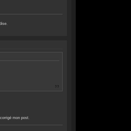
dise.
 corrigé mon post.