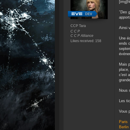
[img]
"Des g
apport
CCP Tara
Ainsi 
C C P
C C P Alliance
Une éq
Likes received: 158
ends c
septem
événem
Mais p
place,
c'est 
grande
Nous 
Les ti
Vous p
Paris
Berlin