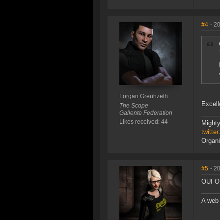
#4
- 2
Lorgan Greuhzeth
Excel
The Scope
Gallente Federation
Likes received: 44
Might
twitte
Organi
#5
- 2
OUI OU
A web 