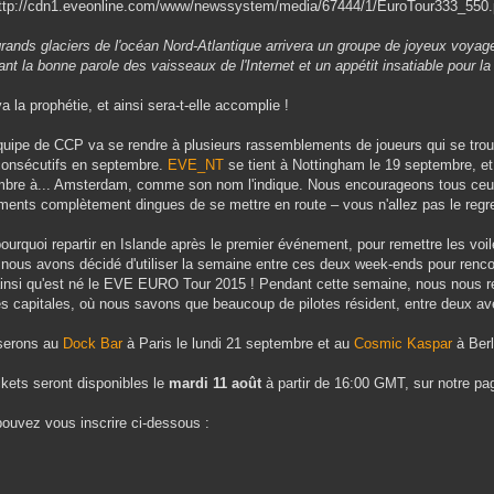
http://cdn1.eveonline.com/www/newssystem/media/67444/1/EuroTour333_550.
rands glaciers de l'océan Nord-Atlantique arrivera un groupe de joyeux voyag
ant la bonne parole des vaisseaux de l'Internet et un appétit insatiable pour la 
va la prophétie, et ainsi sera-t-elle accomplie !
uipe de CCP va se rendre à plusieurs rassemblements de joueurs qui se trou
onsécutifs en septembre.
EVE_NT
se tient à Nottingham le 19 septembre, e
bre à... Amsterdam, comme son nom l'indique. Nous encourageons tous ceux
ents complètement dingues de se mettre en route – vous n'allez pas le regrette
ourquoi repartir en Islande après le premier événement, pour remettre les voil
 nous avons décidé d'utiliser la semaine entre ces deux week-ends pour renco
ainsi qu'est né le EVE EURO Tour 2015 ! Pendant cette semaine, nous nous
s capitales, où nous savons que beaucoup de pilotes résident, entre deux av
serons au
Dock Bar
à Paris le lundi 21 septembre et au
Cosmic Kaspar
à Berl
ckets seront disponibles le
mardi 11 août
à partir de 16:00 GMT, sur notre pa
ouvez vous inscrire ci-dessous :