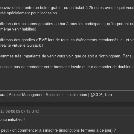
ouvez choisir entre un ticket gratuit, ou un ticket à 25 euros avec lequel vo
réé spécialement pour l'occasion.
ffrirons des boissons gratuites au bar à tous les participants, qu'ils portent o
même venir habillés) !
ffrirons des goodies d'EVE lors de tous les événements mentionnés ici, et v
réalité virtuelle Gunjack !
ommes très impatients de venir vous voir, que ce soit à Notthingham, Paris,
'oubliez pas de contacter votre brasserie locale et leur demander de doubler l
ra | Project Management Specialist - Localization | @CCP_Tara
015-08-06 08:07:42 UTC
nte initiative !
peut - on commencer à s'inscrire (inscriptions fermées à ce jour) ?