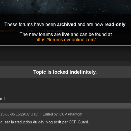
These forums have been
archived
and are now
read-only
.
annonces
»
EVE - Euro tour - CCP fait l'Europe !
The new forums are
live
and can be found at
https://forums.eveonline.com/
Topic is locked indefinitely.
e !
015-08-05 15:29:07 UTC
|
Edited by: CCP Phantom
ci est la traduction du dév blog écrit par CCP Guard.