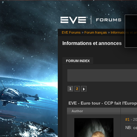
EVE Forums
»
Forum français
»
Informations et 
Informations et annonces
FORUM INDEX
1
2
EVE - Euro tour - CCP fait l'Europ
Author
#1
- 2
NB: ce