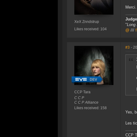
Merci.
Judge 
XeX Znndstrup
"
Long i
Likes received: 104
@
///
f
#3
- 2
CCP Tara
C C P
C C P Alliance
Likes received: 158
Yes, b
Les ti
CCP Ta