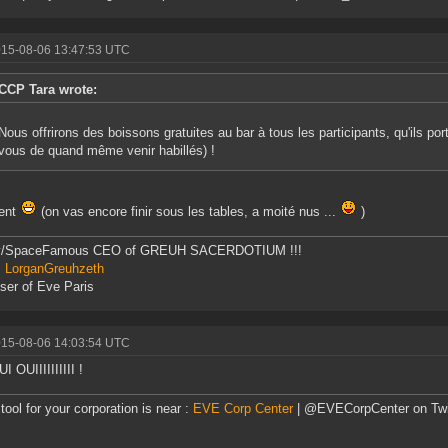
015-08-06 13:47:53 UTC
CCP Tara wrote:
Nous offrirons des boissons gratuites au bar à tous les participants, qu'ils por
vous de quand même venir habillés) !
lent
(on vas encore finir sous les tables, a moité nus ...
)
y/SpaceFamous CEO of GREUH SACERDOTIUM !!!
r: LorganGreuhzeth
ser of Eve Paris
015-08-06 14:03:54 UTC
I OUIIIIIIIIII !
tool for your corporation is near :
EVE Corp Center
| @EVECorpCenter on Twi