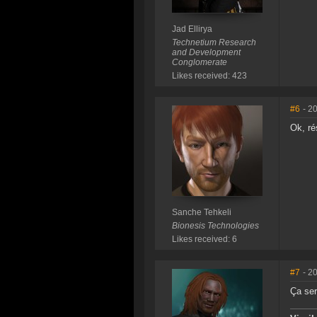
Jad Ellirya
Technetium Research
and Development
Conglomerate
Likes received: 423
#6
- 2
Ok, ré
Sanche Tehkeli
Bionesis Technologies
Likes received: 6
#7
- 2
Ça ser