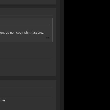
tent ou non ces t-shirt (assurez-
tter