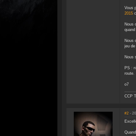
Vous p
2015
c
Nous o
quand 
Nous o
jeu de 
Nous s
PS : n
route.
o7
CCP Ta
#2
- 2
Excelle
Quand 