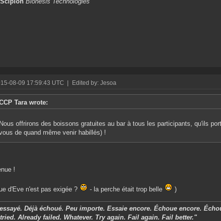
 Scipion
Bionesis Technologies
015-08-09 17:59:43 UTC
|
Edited by: Jesoa
CCP Tara wrote:
Nous offrirons des boissons gratuites au bar à tous les participants, qu'ils por
vous de quand même venir habillés) !
nue !
nue d'Eve n'est pas exigée ?
- la perche était trop belle
)
 essayé. Déjà échoué. Peu importe. Essaie encore. Échoue encore. Écho
tried. Already failed. Whatever. Try again. Fail again. Fail better."