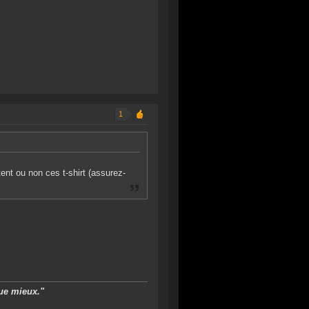
1
tent ou non ces t-shirt (assurez-
ue mieux."