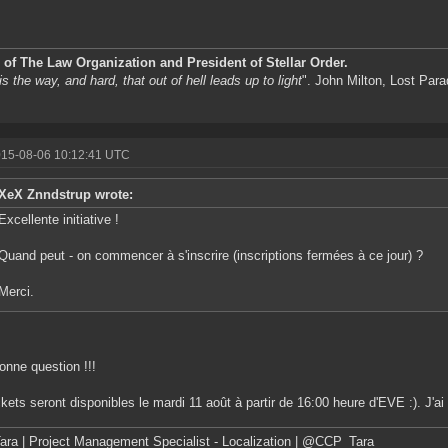
of The Law Organization and President of Stellar Order.
s the way, and hard, that out of hell leads up to light
". John Milton, Lost Para
015-08-06 10:12:41 UTC
XeX Znndstrup wrote:
Excellente initiative !
Quand peut - on commencer à s'inscrire (inscriptions fermées à ce jour) ?
Merci.
onne question !!!
ckets seront disponibles le mardi 11 août à partir de 16:00 heure d'EVE :). J'ai
ra | Project Management Specialist - Localization | @CCP_Tara