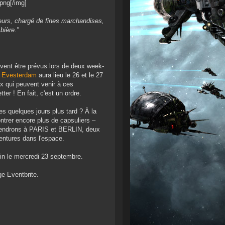
png[/img]
eurs, chargé de fines marchandises,
bière."
vent être prévus lors de deux week-
t
Evesterdam
aura lieu le 26 et le 27
 qui peuvent venir à ces
r ! En fait, c'est un ordre.
es quelques jours plus tard ? À la
ntrer encore plus de capsuliers –
 rendrons à PARIS et BERLIN, deux
entures dans l'espace.
in le mercredi 23 septembre.
ge Eventbrite.