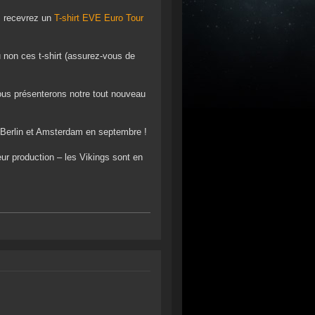
us recevrez un
T-shirt EVE Euro Tour
u non ces t-shirt (assurez-vous de
ous présenterons notre tout nouveau
 Berlin et Amsterdam en septembre !
eur production – les Vikings sont en