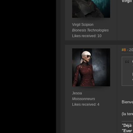
Virgil
Virgil Scipion
Bionesis Technologies
Likes received: 10
#8
- 2
Jesoa
Moissonneurs
Bienve
Likes received: 4
(la te
"Déjà
"Ever 