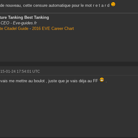
de nouveau, cette censure automatique pour le mot r e t a r d
ture Tanking Best Tanking
 CEO - Eve-guides.fr
te Citadel Guide
-
2016 EVE Career Chart
015-01-24 17:54:01 UTC
 vais me mettre au boulot , juste que je vais déja au FF
.