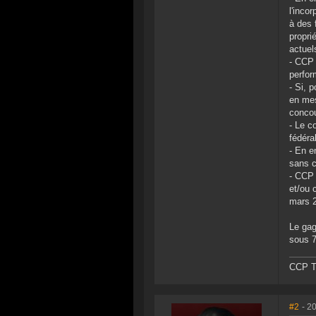
l'inco
à des 
propri
actuel
- CCP 
perfor
- Si, 
en mes
concou
- Le c
fédéra
- En e
sans c
- CCP 
et/ou 
mars 
Le gag
sous 7
CCP Ta
#2
- 2