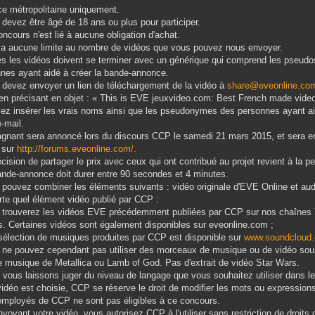
ce métropolitaine uniquement.
 devez être âgé de 18 ans ou plus pour participer.
oncours n'est lié à aucune obligation d'achat.
'y a aucune limite au nombre de vidéos que vous pouvez nous envoyer.
es les vidéos doivent se terminer avec un générique qui comprend les pseud
nes ayant aidé à créer la bande-annonce.
 devez envoyer un lien de téléchargement de la vidéo à
share@eveonline.co
en précisant en objet : « This is EVE jeuxvideo.com: Best French made video
llez insérer les vrais noms ainsi que les pseudonymes des personnes ayant ai
e-mail.
agnant sera annoncé lors du discours CCP le samedi 21 mars 2015, et sera ens
 sur
http://forums.eveonline.com/.
écision de partager le prix avec ceux qui ont contribué au projet revient à la 
ande-annonce doit durer entre 90 secondes et 4 minutes.
 pouvez combiner les éléments suivants : vidéo originale d'EVE Online et aud
rte quel élément vidéo publié par CCP :
s trouverez les vidéos EVE précédemment publiées par CCP sur nos chaîne
 Certaines vidéos sont également disponibles sur eveonline.com ;
sélection de musiques produites par CCP est disponible sur
www.soundcloud
 ne pouvez cependant pas utiliser des morceaux de musique ou de vidéo sou
 musique de Metallica ou Lamb of God. Pas d'extrait de vidéo Star Wars.
 vous laissons juger du niveau de langage que vous souhaitez utiliser dans l
vidéo est choisie, CCP se réserve le droit de modifier les mots ou expression
employés de CCP ne sont pas éligibles à ce concours.
nvoyant votre vidéo, vous autorisez CCP à l'utiliser sans restriction de droits ou