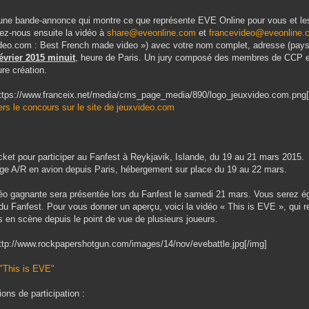
une bande-annonce qui montre ce que représente EVE Online pour vous et le
z-nous ensuite la vidéo à
share@eveonline.com
et
francevideo@eveonline.
deo.com : Best French made video ») avec votre nom complet, adresse (pays),
février 2015 minuit
, heure de Paris. Un jury composé des membres de CCP et
ure création.
ttps://www.franceix.net/media/cms_page_media/890/logo_jeuxvideo.com.png[
ers le concours sur le site de jeuxvideo.com
icket pour participer au Fanfest à Reykjavik, Islande, du 19 au 21 mars 2015.
ge A/R en avion depuis Paris, hébergement sur place du 19 au 22 mars.
éo gagnante sera présentée lors du Fanfest le samedi 21 mars. Vous serez 
du Fanfest. Pour vous donner un aperçu, voici la vidéo « This is EVE », qui 
s en scène depuis le point de vue de plusieurs joueurs.
ttp://www.rockpapershotgun.com/images/14/nov/evebattle.jpg[/img]
"This is EVE"
ions de participation :