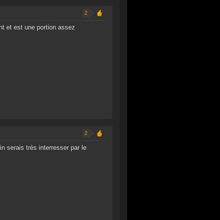
2
nt et est une portion assez
2
 serais très interresser par le