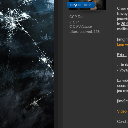
Créer 
Envoye
CCP Tara
jeuxvi
C C P
le
20 
C C P Alliance
meille
Likes received: 158
[img]h
Lien v
Prix :
- Un t
- Voya
La vid
cours 
jeu mi
[img]h
Vidéo 
Condit