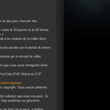
os en jeu pour chacune des
m
entre le 20 janvier et le 20 février
 ».
dé à la création de la vidéo dans
uite postée sur le portail du forum
personne qui a envoyé la vidéo.
io que vous avez enregistré et/ou
s YouTube EVE Online et CCP
.com/ccpgames.
s copyright. Sous aucun prétexte.
e(s) vidéo(s) que vous envoyez. Si
s trop extrêmes ou grossiers.
 de frais de licence, à l'éditer,