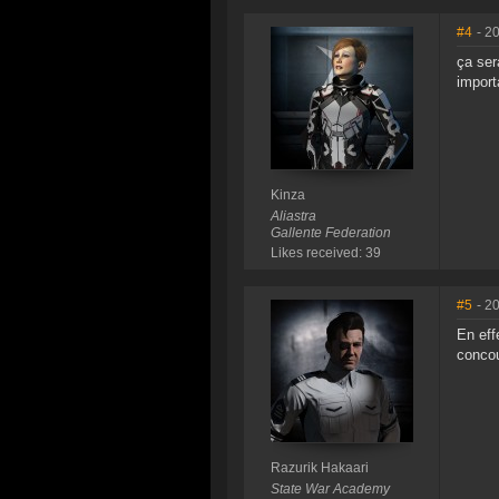
#4
- 2
ça ser
import
Kinza
Aliastra
Gallente Federation
Likes received: 39
#5
- 2
En eff
conco
Razurik Hakaari
State War Academy