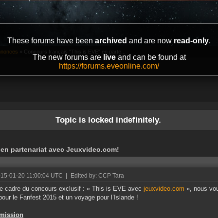
These forums have been
archived
and are now
read-only
.
annonces
»
Concours français "This is EVE" en parte...
The new forums are
live
and can be found at
https://forums.eveonline.com/
Topic is locked indefinitely.
 en partenariat avec Jeuxvideo.com!
015-01-20 11:00:04 UTC
|
Edited by: CCP Tara
e cadre du concours exclusif : « This is EVE avec
jeuxvideo.com
», nous vou
pour le Fanfest 2015 et un voyage pour l’Islande !
 mission