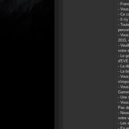
- Fran
- Vous
- Ce c
- Il n
- Tout
person
- Vous
2015, 
- Veui
votre 
- Le g
d'EVE
- La d
- La b
- Vous
n'impo
- Vou
Games.
- Une 
- Vous
Pas de
- Nous
votre 
- Les 
- En e