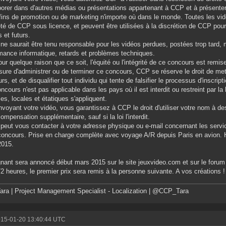
rporer dans d'autres médias ou présentations appartenant à CCP et à présenter 
fins de promotion ou de marketing n'importe où dans le monde. Toutes les vi
été de CCP sous licence, et peuvent être utilisées à la discrétion de CCP pou
s et futurs.
ne saurait être tenu responsable pour les vidéos perdues, postées trop tard, m
mance informatique, retards et problèmes techniques.
pour quelque raison que ce soit, l'équité ou l'intégrité de ce concours est rem
ure d'administrer ou de terminer ce concours, CCP se réserve le droit de met
rs, et de disqualifier tout individu qui tente de falsifier le processus d'inscrip
oncours n'est pas applicable dans les pays où il est interdit ou restreint par la l
les, locales et étatiques s'appliquent.
nvoyant votre vidéo, vous garantissez à CCP le droit d'utiliser votre nom à des
ompensation supplémentaire, sauf si la loi l'interdit.
peut vous contacter à votre adresse physique ou e-mail concernant les servi
concours. Prise en charge complète avec voyage A/R depuis Paris en avion.
2015.
nant sera annoncé début mars 2015 sur le site jeuxvideo.com et sur le forum
2 heures, le premier prix sera remis à la personne suivante. A vos créations !
ra | Project Management Specialist - Localization | @CCP_Tara
015-01-20 13:40:44 UTC