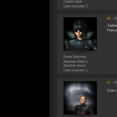
Caldari State
Likes received: 3
#6
- 2
J'ador
France
Fasse Danoune
Absolute Order II
Absolute Honor
Likes received: 2
#7
- 2
C'est 