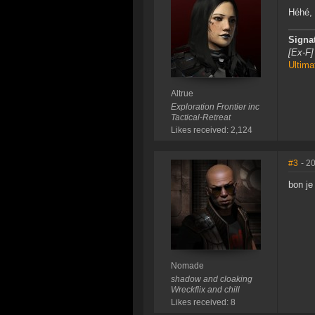
Héhé, 
Signa
[Ex-F]
Ultima
Altrue
Exploration Frontier inc
Tactical-Retreat
Likes received: 2,124
#3
- 2
bon je
Nomade
shadow and cloaking
Wreckflix and chill
Likes received: 8