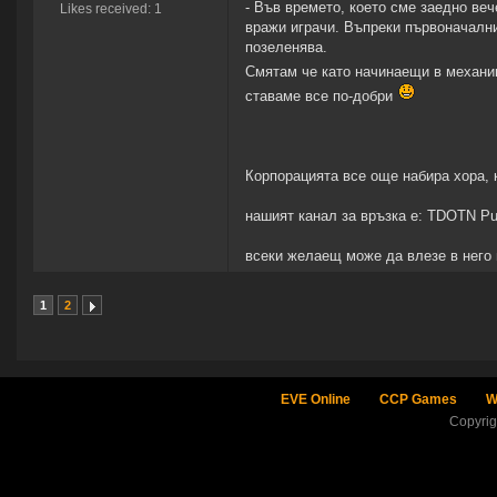
- Във времето, което сме заедно ве
Likes received: 1
вражи играчи. Въпреки първоначални
позеленява.
Смятам че като начинаещи в механик
ставаме все по-добри
Корпорацията все още набира хора, 
нашият канал за връзка е: TDOTN P
всеки желаещ може да влезе в него 
1
2
EVE Online
CCP Games
W
Copyri