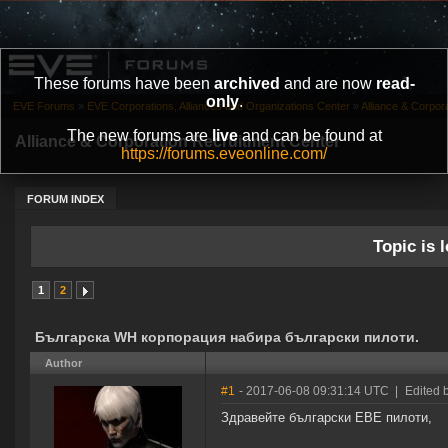
These forums have been
archived
and are now
read-
only
.
EVE Forums
»
EVE Corporations, Alliances and Organizations Center
»
Alliance & Corpor
The new forums are
live
and can be found at
Alliance & Corporation Recruitment Center
https://forums.eveonline.com/
FORUM INDEX
Topic is l
1
2
Българска WH корпорация набира български пилоти.
Author
#1
- 2017-06-08 09:31:14 UTC
|
Edited 
Здравейте български ЕВЕ пилоти,