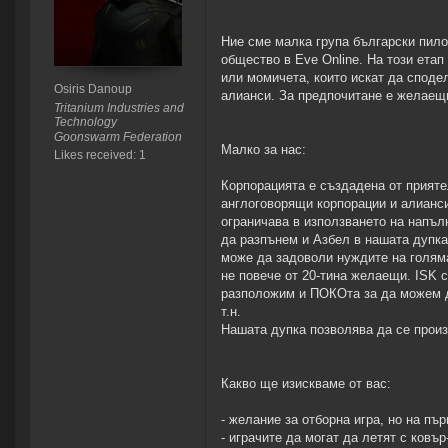
Ние сме малка група български пило
общество в Eve Online. На този ета
или момичета, които искат да споде
Osiris Danoup
алианси. За предпочитане е желаещи
Tritanium Industries and
Technology
Goonswarm Federation
Малко за нас:
Likes received: 1
Корпорацията е създадена от приятел
англоговорящи корпорации и алианси
ограничава в използването на напъл
да разпънем и Азбел в нашата дупка,
може да задоволи нуждите на голяма
не повече от 20-тина желаещи. ISK с
разположим и ПОКОта за да можем д
т.н.
Нашата дупка позволява да се прои
Какво ще изискваме от вас:
- желание за отборна игра, но на пъ
- играчите да могат да летят с ковъ