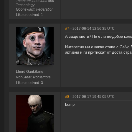
Tritanium Industries and
Technology
Goonswarm Federation
Likes received: 1
#7
- 2017-06-14 12:56:35 UTC
А защо квоти? Не е ли по-добре колк
Интересно ми е какво става с GaNg 
активни и ги притискат от доста стр
Lhord GankBang
Not Great. Not terrible
Likes received: 3
#8
- 2017-06-17 19:45:05 UTC
bump