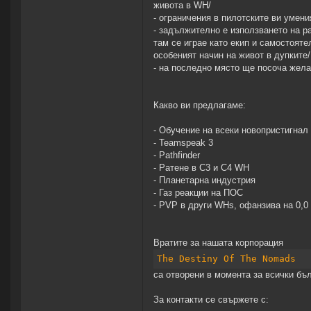
живота в WH/
- ограничения в пилотските ви умени
- задължително е използването на р
там се играе като екип и самостояте
особеният начин на живот в дупките/
- на последно място ще посоча желан
Какво ви предлагаме:
- Обучение на всеки новопристигнал
- Teamspeak 3
- Pathfinder
- Ратене в С3 и С4 WH
- Планетарна индустрия
- Газ реакции на ПОС
- PVP в други WHs, офанзива на 0,0
Вратите за нашата корпорация
The Destiny Of The Nomads
са отворени в момента за всички бъ
За контакти се свържете с: