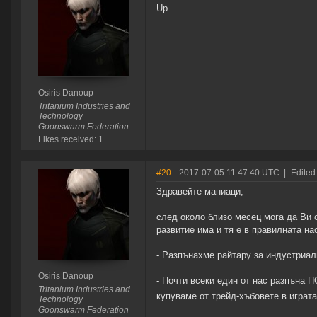
Up
Osiris Danoup
Tritanium Industries and
Technology
Goonswarm Federation
Likes received: 1
#20
- 2017-07-05 11:47:40 UTC
|
Edited
Здравейте маниаци,
след около близо месец мога да Ви 
развитие има и тя е в правилната на
- Разпънахме райтару за индустриалц
Osiris Danoup
- Почти всеки един от нас разпъна П
Tritanium Industries and
купуваме от трейд-хъбовете в играта
Technology
Goonswarm Federation