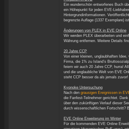
Ein wunderschön entworfenes Buch über
ein Höhepunkt für jeden EVE-Liebhaber
Hintergrundinformationen. Veröffentlic
begrenzte Auflage (1337 Exemplare) ist
Änderungen von PLEX in EVE Online
Wir werden PLEX überarbeiten und einf
Währung entfernen. Weitere Details find
20 Jahre CCP
Von einer kleinen, unglaubhaften Idee, 
Firma, die 1% zu Island’s Bruttosozial
feiern wir auch 20 Jahre CCP, hurra! 
und die unglaubliche Welt von EVE Onli
steht CCP besser da als jemals zuvor!
Kyonoke Untersuchung
Nach den
grausigen Ereignissen in EV
die Fanfest-Teilnehmer gerichtet. Dan
über den zukünftigen Verlauf dieser Se
durch wissenschaftlichen Fortschritt? B
EVE Online Erweiterung im Winter
Für die kommenden EVE Online Erweite
einsetzen (dynamisches PvE usw.), wir