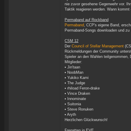
nie zuvor gesehene Gegenwehr vor. Ihr
Taktik reagieren werden. Wann kommt 
Permaband auf Rockband
Permaband
, CCP's eigene Band, ersch
Permaband-Songs downloaden und zu H
CSM 12
Der
Council of Stellar Management
(CSM
Rückmeldungen der Community unterstüt
Spieler an den Wahlen teilgenommen, 
Mitglieder:
• Jin'taan
• NoobMan
• Yukiko Kami
• The Judge
• rhiload Feron-drake
• Vince Draken
• Innominate
• Suitonia
• Steve Ronuken
• Aryth
Herzlichen Glückwunsch!
Fregatten in EVE