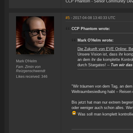
CCP Phantom - Senior Community Dev
#5
- 2017-04-08 13:40:33 UTC
CCP Phantom wrote:
Mark O'Helm wrote:
Die Zukunft von EVE Online: B
Unsere Vision ist, dass ihr kom
an dem ihr die komplette Kontro
Mark O'Helm
durch Stargates! --
Tun wir das
Fam. Zimin von
Reizgenschwendt
Likes received: 346
"Wir träumen von dem Tag, an dem i
Weltraumbesiedlung habt – Reisen 
Bis jetzt hat man nur extrem begren
oder weniger auch schon alles. Wen
Was soll man komplett kontrolli