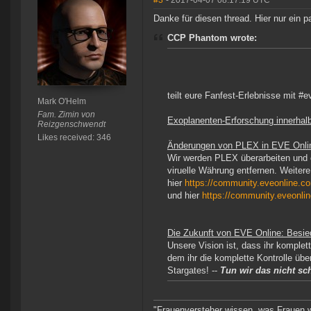
#3
- 2017-04-07 08:17:19 UTC
Danke für diesen thread. Hier nur ein 
CCP Phantom wrote:
teilt eure Fanfest-Erlebnisse mit #e
Mark O'Helm
Fam. Zimin von
Exoplanenten-Erforschung innerhal
Reizgenschwendt
Likes received: 346
Änderungen von PLEX in EVE Onli
Wir werden PLEX überarbeiten und 
viruelle Währung entfernen. Weitere
hier
https://community.eveonline.c
und hier
https://community.eveonli
Die Zukunft von EVE Online: Besi
Unsere Vision ist, dass ihr komple
dem ihr die komplette Kontrolle üb
Stargates! --
Tun wir das nicht s
"Frauenversteher wissen, was Frauen w