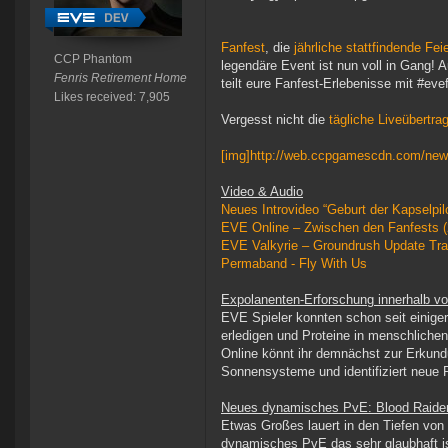
Fanfest
, die
jährliche stattfindende Fe
CCP Phantom
legendäre Event ist nun voll in Gang! 
Fenris Retirement Home
teilt eure Fanfest-Erlebenisse mit #eve
Likes received: 7,905
Vergesst nicht die
tägliche Liveübertra
[img]http://web.ccpgamescdn.com/ne
Video & Audio
Neues Introvideo “Geburt der Kapselpil
EVE Online – Zwischen den Fanfests (
EVE Valkyrie – Groundrush Update Trai
Permaband - Fly With Us
Expolanenten-Erforschung innerhalb v
EVE Spieler konnten schon seit einiger
erledigen und Proteine in menschlichen
Online könnt ihr demnächst zur Erkund
Sonnensysteme und identifiziert neue 
Neues dynamisches PvE: Blood Raider
Etwas Großes lauert in den Tiefen von 
dynamisches PvE das sehr glaubhaft ist