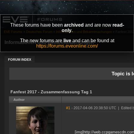
These forums have been
archived
and are now
read-
only
.
EVE Forums
»
Deutsches Forum
»
Informationen und Bekanntmachungen
»
Fanfest 201
The new forums are
live
and can be found at
Informationen und Bekanntmachungen
https://forums.eveonline.com/
FORUM INDEX
Topic is l
Fanfest 2017 - Zusammenfassung Tag 1
Author
#1
- 2017-04-06 20:38:50 UTC
|
Edited 
[img]http://web.ccpgamescdn.co