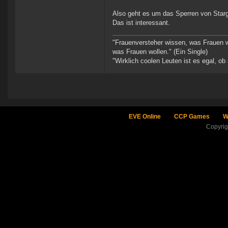
Also geht es um das Sperren von Sta
Das ist interessant.
"Frauenversteher wissen, was Frauen w
was Frauen wollen." (Ein Single)
"Wirklich coolen Leuten ist es egal, ob 
EVE Online
CCP Games
W
Copyri