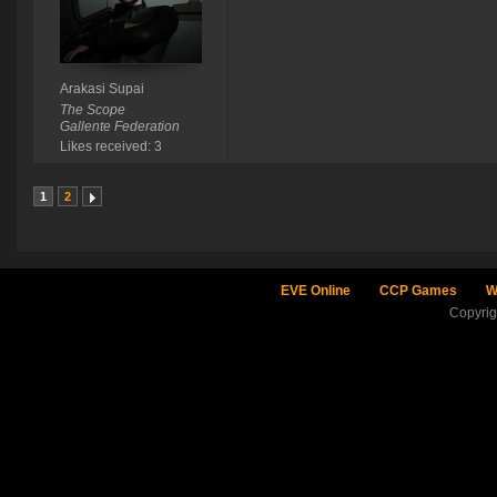
Arakasi Supai
The Scope
Gallente Federation
Likes received: 3
1
2
EVE Online
CCP Games
W
Copyri