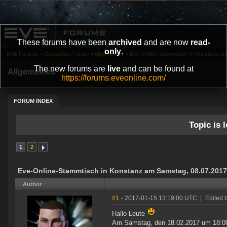
These forums have been
archived
and are now
read-
only
.
EVE Forums
»
Deutsches Forum
»
Allgemeines
»
Eve-Online-Stammtisch in Konstanz am
The new forums are
live
and can be found at
Allgemeines
https://forums.eveonline.com/
FORUM INDEX
Topic is l
1
2
Eve-Online-Stammtisch in Konstanz am Samstag, 08.07.2017
Author
#1
- 2017-01-15 13:19:00 UTC
|
Edited 
Hallo Leute
Am Samstag, den 18.02.2017 um 18:00 