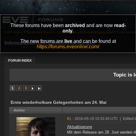
These forums have been
archived
and are now
read-
only
.
EVE Forums
»
Deutsches Forum
»
Informationen und Bekanntmachungen
»
Erste wieder
The new forums are
live
and can be found at
Informationen und Bekanntmachungen
https://forums.eveonline.com/
FORUM INDEX
Topic is l
1
2
3
Erste wiederholbare Gelegenheiten am 24. Mai
Author
#1
- 2016-05-19 15:33:40 UTC
|
Edited 
Aktualisierung
Mit dem Release am 28. Juni werden di