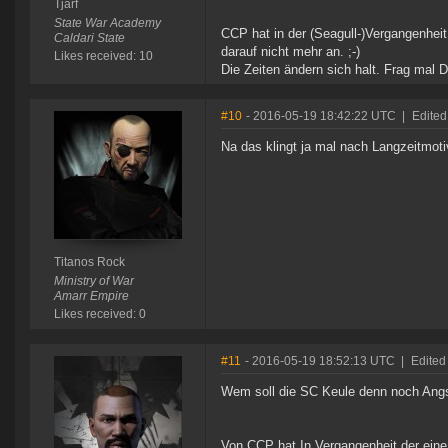
Tjarf
State War Academy
CCP hat in der (Seagull-)Vergangenhe
Caldari State
darauf nicht mehr an. ;-)
Likes received: 10
Die Zeiten ändern sich halt. Frag mal 
#10
- 2016-05-19 18:42:22 UTC
|
Edited
Na das klingt ja mal nach Langzeitmotiv
Titanos Rock
Ministry of War
Amarr Empire
Likes received: 0
#11
- 2016-05-19 18:52:13 UTC
|
Edited
Wem soll die SC Keule denn noch An
Von CCP
hat
In Vergangenheit der ein