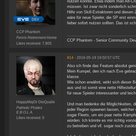
nutzen könnte. Etwa indem man Alt-Char
müssen. Ist zwar nicht sonderlich schn
Hilfe von Skill-Extraktoren und diese
wäre für neue Spieler, die SP erst ein
lieber sofort nutzen sollten. Das ist sc
CCP Phantom
Fenris Retirement Home
CCP Phantom - Senior Community Dev
Likes received: 7,905
#14
- 2016-05-19 19:50:57 UTC
Also ich finde das Feature absolut geni
Mein Kumpel, den ich nach Eve gebracht
klasse.
Wie schon erwähnt, wirkt sich dieser 
aus und ist somit eine nette Hilfestell
für neue Spieler interessanter und leic
HappyMajOr DieQualle
Und man bedenke die Möglichkeiten, di
Pathetic Pirates
jeder Region spawnen lassen, welcher e
E.B.O.L.A.
sogar Fleets, um ein paar nette Kämp
Likes received: 0
würden. Ich könnte es mir richtig vors
zu betreiben und vll. sogar noch zusätz