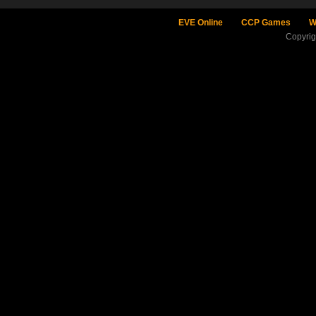
EVE Online
CCP Games
W
Copyri