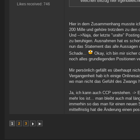
Welchen Bezug hier irgendwelche U
Likes received: 746
Hier in dem Zusammenhang musste ich l
200 Mille und gehöre trotzdem zu den 
Und -->Naja, der letzte "uralte" Posti
zu beruhigen. Ausnahmen hat es schon
nun das Statement das alle Aussagen di
Schade...
Okay, ich bin mir sicher 
noch alles grundlegenden Positionen ve
Mir persönlich gefällt es überhaupt nic
Vergangenheit hab ich einige Onlinesach
wo man nicht das Gefühl des Zwangs ha
Ja, ich kann auch CCP verstehen. -> E
mehr los ist... man bleibt auch mal länge
immerhin so das man für einen neuen Sp
mittelfristig hat die Änderung einen posi
1
2
3