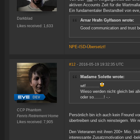
aktiven Accounts Zeit für die Wartmalla
Ein fundamentaler Bestandteil von eve
Darkblad
Arnar Hrafn Gylfason wrote:
Likes received: 1,633
Good communication and trust 
NPE
-
ISD
-
Übersetzt!
#12
- 2016-05-19 19:32:35 UTC
Madame Solette wrote:
wtf...........
Wieso werden nicht gleich bei 
oder so........! -.-
CCP Phantom
Persönlich bin ich auch kein Freund 
Fenris Retirement Home
übertreiben und sich reinsteigern. Wir
Likes received: 7,905
Den Veteranen mit ihren 200+ Mio. Ski
interessante Zusatzmotivation und -be