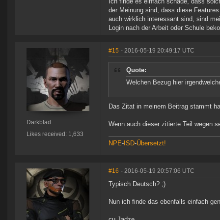
Ich finde es einfach schade, dass sol
der Meinung sind, dass diese Features 
auch wirklich interessant sind, sind me
Login nach der Arbeit oder Schule bek
#15
- 2016-05-19 20:49:17 UTC
Quote:
Welchen Bezug hier irgendwelche U
Das Zitat in meinem Beitrag stammt hal
Darkblad
Wenn auch dieser zitierte Teil wegen sei
Likes received: 1,633
NPE
-
ISD
-
Übersetzt!
#16
- 2016-05-19 20:57:06 UTC
Typisch Deutsch? ;)
Nun ich finde das ebenfalls einfach ge
cu Jadze