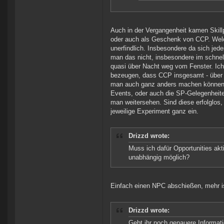
Auch in der Vergangenheit kamen Skil
oder auch als Geschenk von CCP. Welch
unerfindlich. Insbesondere da sich je
man das nicht, insbesondere im schnell
quasi über Nacht weg vom Fenster. Ic
bezeugen, dass CCP insgesamt - über 
man auch ganz anders machen können! 
Events, oder auch die SP-Gelegenheit
man weitersehen. Sind diese erfolglos
jeweilige Experiment ganz ein.
Drizzd wrote:
Muss ich dafür Opportunities akt
unabhängig möglich?
Einfach einen NPC abschießen, mehr is
Drizzd wrote:
Gebt ihr noch genauere Informat