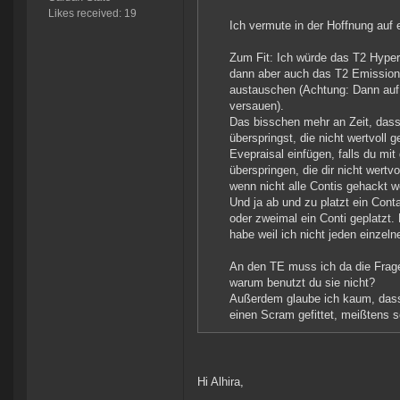
Likes received: 19
Ich vermute in der Hoffnung auf 
Zum Fit: Ich würde das T2 Hyper
dann aber auch das T2 Emission
austauschen (Achtung: Dann auf 
versauen).
Das bisschen mehr an Zeit, dass 
überspringst, die nicht wertvoll
Evepraisal einfügen, falls du mit
überspringen, die dir nicht wert
wenn nicht alle Contis gehackt w
Und ja ab und zu platzt ein Conta
oder zweimal ein Conti geplatzt. 
habe weil ich nicht jeden einzel
An den TE muss ich da die Frage 
warum benutzt du sie nicht?
Außerdem glaube ich kaum, dass d
einen Scram gefittet, meißtens 
Hi Alhira,