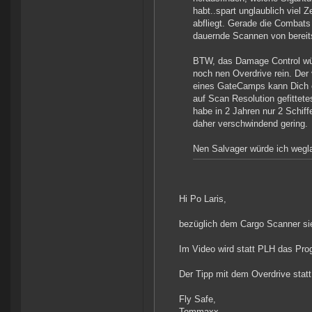
habt..spart unglaublich viel 
abfliegt. Gerade die Combats 
dauernde Scannen von bereit
BTW, das Damage Control würde
noch nen Overdrive rein. Der 
eines GateCamps kann Dich ei
auf Scan Resolution gefittete
habe in 2 Jahren nur 2 Schif
daher verschwindend gering.
Nen Salvager würde ich wegla
Hi Po Laris,
bezüglich dem Cargo Scanner sieh
Im Video wird statt PLH das Pro
Der Tipp mit dem Overdrive stat
Fly Safe,
Tommaxx