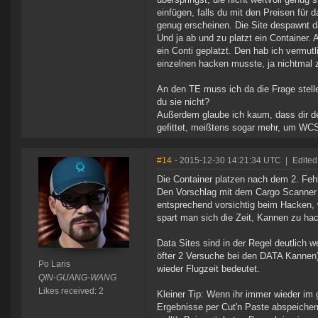
einfügen, falls du mit den Preisen für d
genug erscheinen. Die Site despawnt d
Und ja ab und zu platzt ein Container. 
ein Conti geplatzt. Den hab ich vermutli
einzelnen hacken musste, ja nichtmal 
An den TE muss ich da die Frage stelle
du sie nicht?
Außerdem glaube ich kaum, dass dir de
gefittet, meißtens sogar mehr, um WCS
#14
- 2015-12-30 14:21:34 UTC
|
Edited
Die Container platzen nach dem 2. Feh
Den Vorschlag mit dem Cargo Scanner ka
entsprechend vorsichtig beim Hacken, w
spart man sich die Zeit, Kannen zu hac
Data Sites sind in der Regel deutlich 
öfter 2 Versuche bei den DATA Kanne
Po Laris
wieder Flugzeit bedeutet.
QIN-GUANG-WANG
Likes received: 2
Kleiner Tip: Wenn ihr immer wieder im g
Ergebnisse per Cut'n Paste abspeichern