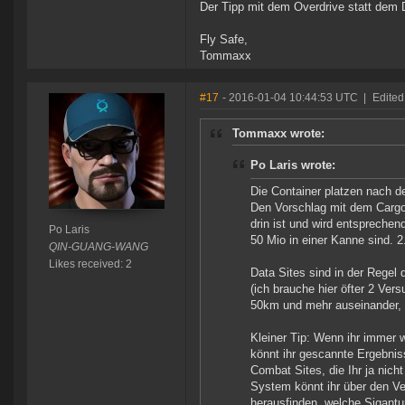
Der Tipp mit dem Overdrive statt dem 
Fly Safe,
Tommaxx
#17
- 2016-01-04 10:44:53 UTC
|
Edited
Tommaxx wrote:
Po Laris wrote:
Die Container platzen nach d
Den Vorschlag mit dem Cargo 
drin ist und wird entsprechen
Po Laris
50 Mio in einer Kanne sind. 2
QIN-GUANG-WANG
Likes received: 2
Data Sites sind in der Regel
(ich brauche hier öfter 2 V
50km und mehr auseinander, 
Kleiner Tip: Wenn ihr immer w
könnt ihr gescannte Ergebnis
Combat Sites, die Ihr ja nic
System könnt ihr über den Ve
herausfinden, welche Sigantur