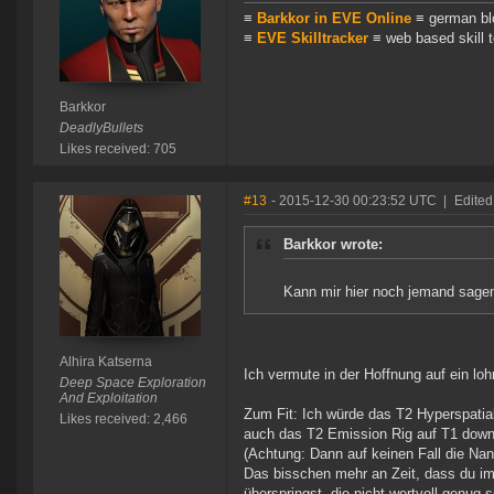
≡
Barkkor in EVE Online
≡ german bl
≡
EVE Skilltracker
≡ web based skill t
Barkkor
DeadlyBullets
Likes received: 705
#13
- 2015-12-30 00:23:52 UTC
|
Edited
Barkkor wrote:
Kann mir hier noch jemand sagen,
Alhira Katserna
Ich vermute in der Hoffnung auf ein lo
Deep Space Exploration
And Exploitation
Zum Fit: Ich würde das T2 Hyperspatia
Likes received: 2,466
auch das T2 Emission Rig auf T1 down
(Achtung: Dann auf keinen Fall die Na
Das bisschen mehr an Zeit, dass du im 
überspringst, die nicht wertvoll genug