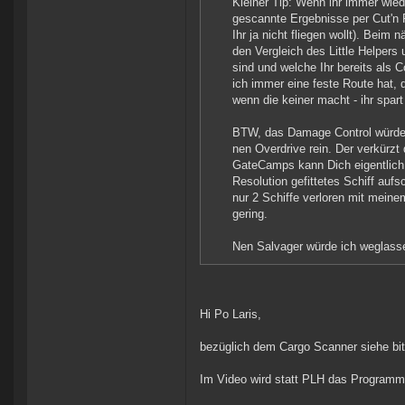
Kleiner Tip: Wenn ihr immer wied
gescannte Ergebnisse per Cut'n 
Ihr ja nicht fliegen wollt). Bei
den Vergleich des Little Helper
sind und welche Ihr bereits als C
ich immer eine feste Route hat, 
wenn die keiner macht - ihr spa
BTW, das Damage Control würde ich
nen Overdrive rein. Der verkürzt
GateCamps kann Dich eigentlich 
Resolution gefittetes Schiff auf
nur 2 Schiffe verloren mit mein
gering.
Nen Salvager würde ich weglasse
Hi Po Laris,
bezüglich dem Cargo Scanner siehe bitt
Im Video wird statt PLH das Programm 