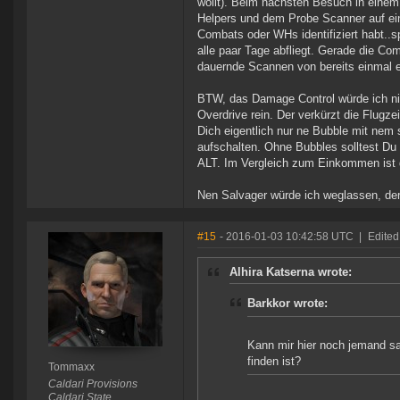
wollt). Beim nächsten Besuch in einem
Helpers und dem Probe Scanner auf eine
Combats oder WHs identifiziert habt..s
alle paar Tage abfliegt. Gerade die Com
dauernde Scannen von bereits einmal 
BTW, das Damage Control würde ich nicht
Overdrive rein. Der verkürzt die Flug
Dich eigentlich nur ne Bubble mit nem s
aufschalten. Ohne Bubbles solltest Du 
ALT. Im Vergleich zum Einkommen ist 
Nen Salvager würde ich weglassen, der
#15
- 2016-01-03 10:42:58 UTC
|
Edite
Alhira Katserna wrote:
Barkkor wrote:
Kann mir hier noch jemand sa
finden ist?
Tommaxx
Caldari Provisions
Caldari State