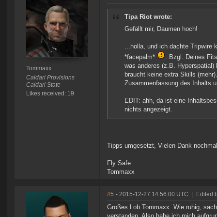
Tipa Riot wrote:
Gefällt mir, Daumen hoch!
...holla, und ich dachte Tripwi
*facepalm*
. Bzgl. Deines Fit
was anderes (z.B. Hyperspatial) 
Tommaxx
braucht keine extra Skills (mehr
Caldari Provisions
Zusammenfassung des Inhalts un
Caldari State
Likes received: 19
EDIT: ahh, da ist eine Inhaltsb
nichts angezeigt.
Tipps umgesetzt, Vielen Dank nochmal
Fly Safe
Tommaxx
#5
- 2015-12-27 14:56:00 UTC
|
Edited 
Großes Lob Tommaxx. Wie ruhig, sachlic
verstanden. Also habe ich mich aufgru