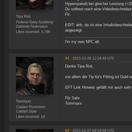
Hyperspatial) bei gleicher Leistung (+2
Du solltest noch eine Videobeschreib
Fit.
Tipa Riot
Federal Navy Academy
EDIT: ahh, da ist eine Inhaltsbeschre
Gallente Federation
angezeigt.
Likes received: 3,799
I'm my own NPC alt.
#3
- 2015-12-26 12:24:49 UTC
Danke Tipa Riot,
vor allem der Tip für's Fitting ist Gold w
EFT Link Hinweis gefällt mir auch sehr 
Fly Safe
Tommaxx
Tommaxx
Caldari Provisions
Caldari State
Likes received: 19
#4
- 2015-12-27 09:19:59 UTC