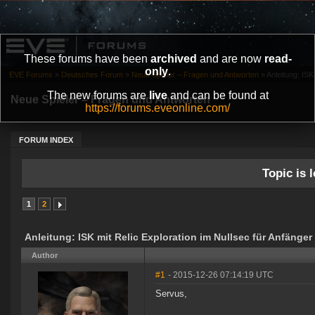
These forums have been
archived
and are now
read-
only
.
EVE Forums
»
Deutsches Forum
»
Neue Spieler – Fragen und Antworten
»
Anleitung: ISK 
The new forums are
live
and can be found at
Neue Spieler – Fragen und Antworten
https://forums.eveonline.com/
FORUM INDEX
Topic is l
1
2
Anleitung: ISK mit Relic Exploration im Nullsec für Anfänger
Author
#1
- 2015-12-26 07:14:19 UTC
Servus,