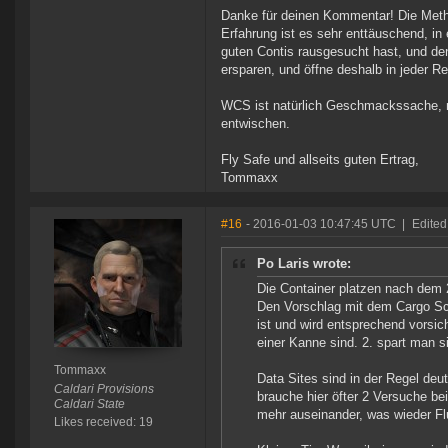
Danke für deinen Kommentar! Die Meth
Erfahrung ist es sehr enttäuschend, in
guten Contis rausgesucht hast, und den
ersparen, und öffne deshalb in jeder Re
WCS ist natürlich Geschmackssache, m
entwischen.
Fly Safe und allseits guten Ertrag,
Tommaxx
#16
- 2016-01-03 10:47:45 UTC
|
Edite
Po Laris wrote:
Die Container platzen nach dem 
Den Vorschlag mit dem Cargo Sca
ist und wird entsprechend vorsic
einer Kanne sind. 2. spart man s
Tommaxx
Data Sites sind in der Regel deu
Caldari Provisions
brauche hier öfter 2 Versuche 
Caldari State
mehr auseinander, was wieder Fl
Likes received: 19