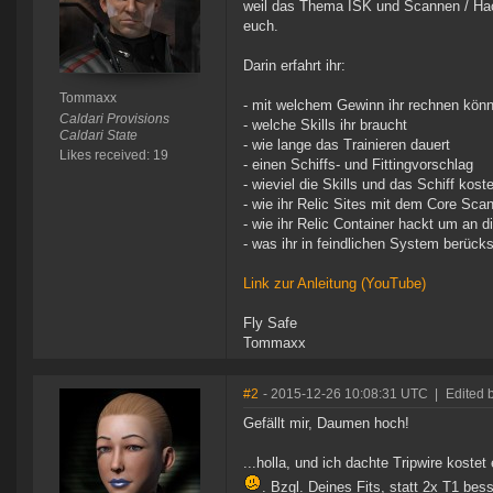
weil das Thema ISK und Scannen / Hack
euch.
Darin erfahrt ihr:
Tommaxx
- mit welchem Gewinn ihr rechnen könn
Caldari Provisions
- welche Skills ihr braucht
Caldari State
- wie lange das Trainieren dauert
Likes received: 19
- einen Schiffs- und Fittingvorschlag
- wieviel die Skills und das Schiff kost
- wie ihr Relic Sites mit dem Core Scan
- wie ihr Relic Container hackt um an
- was ihr in feindlichen System berücksi
Link zur Anleitung (YouTube)
Fly Safe
Tommaxx
#2
- 2015-12-26 10:08:31 UTC
|
Edited b
Gefällt mir, Daumen hoch!
...holla, und ich dachte Tripwire kos
. Bzgl. Deines Fits, statt 2x T1 bes