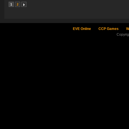
1
2
EVE Online
CCP Games
W
Copyri