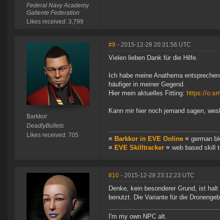
Federal Navy Academy
Gallente Federation
Likes received: 3,799
#9
- 2015-12-28 20:31:56 UTC
Vielen lieben Dank für die Hilfe.
Ich habe meine Anathema entsprechend 
häufiger in meiner Gegend.
Hier mein aktuelles Fitting:
https://o.s
Kann mir hier noch jemand sagen, wesha
Barkkor
DeadlyBullets
Likes received: 705
≡
Barkkor in EVE Online
≡ german bl
≡
EVE Skilltracker
≡ web based skill t
#10
- 2015-12-28 23:12:23 UTC
Denke, kein besonderer Grund, ist halt
benutzt. Die Variante für die Dronengeb
I'm my own NPC alt.