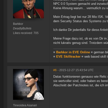
NPC 0.0 System gemacht und inzwischen 
Keine Ahnung warum... vermutlich zu v
Mein Ertrag liegt bei nur 28 Mio ISK. V
dem Security Status des Systems zu t
Barkkor
DeadlyBullets
Ich danke Dir jedenfalls für diese Anlei
Likes received: 705
Meine Frage dazu ist, ob es von Dir i
nicht lukrativ genug sind. Trotzdem wür
≡
Barkkor in EVE Online
≡ german bl
≡
EVE Skilltracker
≡ web based skill t
#6
- 2015-12-27 15:43:54 UTC
Datas funktionieren genauso wie Reli
sie wertvoller sind, oder haben es ber
Abschnitt der Patchnotes ist, die ich i
Tineoidea Asanari