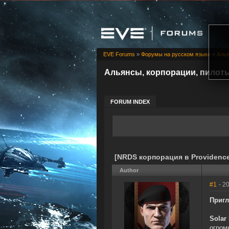
EVE Forums
»
Форумы на русском языке
»
Алья
Альянсы, корпорации, пилот
FORUM INDEX
[NRDS корпорация в Providenc
Author
#1
- 2
Пригл
Solar
огром