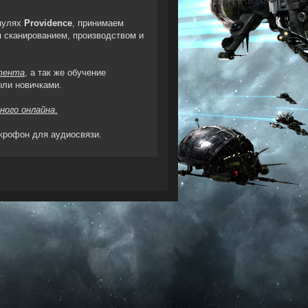
 нулях
Providence
, принимаем
я сканированием, производством и
нтента
, а так же обучение
ыли новичками.
ного онлайна
.
икрофон для аудиосвязи.