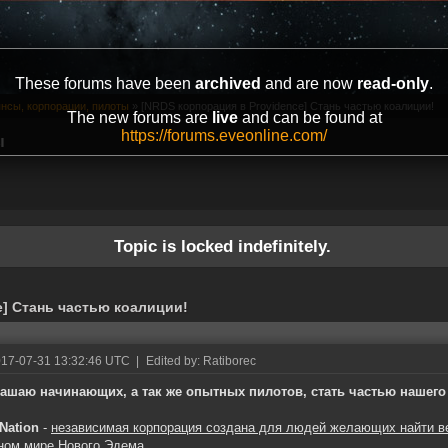
These forums have been
archived
and are now
read-only
.
нсы, корпорации, пилоты
»
[NRDS корпорация в Providence] Стань частью коалиции!
The new forums are
live
and can be found at
https://forums.eveonline.com/
ы
Topic is locked indefinitely.
e] Стань частью коалиции!
017-07-31 13:32:46 UTC
|
Edited by: Ratiborec
ашаю начинающих, а так же опытных пилотов, стать частью нашего
 Nation
-
независимая корпорация создана для людей желающих найти
в
ном мире Нового Эдема.