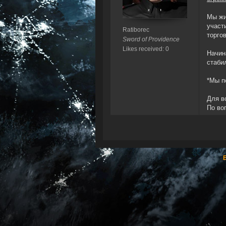
Мы жи
участ
Ratiborec
торго
Sword of Providence
Likes received: 0
Начин
стаби
*Мы п
Для в
По во
E