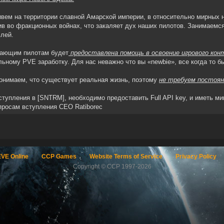
вем на территории славной Амарской империи, в относительно мирных
ив во фракционных войнах, что закаляет дух наших пилотов. Занимаемс
влей.
ающим пилотам будет
предоставлена помощь в освоение игрового ко
льному PVE заработку. Для нас неважно что вы «newbie», все когда то б
онимаем, что существует реальная жизнь, поэтому
не требуем постоян
ступления в [SNTRM], необходимо предоставить Full API key, и иметь м
просам вступления СЕО Ratiborec
VE Online
CCP Games
Website Terms of Service
Privacy Policy
Copyright © CCP 1997-2026