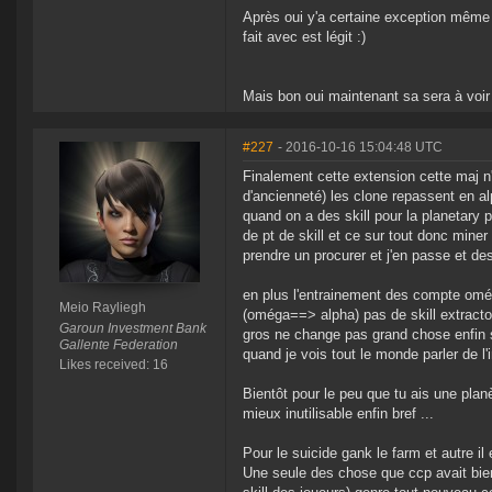
Après oui y'a certaine exception même 
fait avec est légit :)
Mais bon oui maintenant sa sera à voir
#227
- 2016-10-16 15:04:48 UTC
Finalement cette extension cette maj n
d'ancienneté) les clone repassent en al
quand on a des skill pour la planetary 
de pt de skill et ce sur tout donc miner
prendre un procurer et j'en passe et de
en plus l'entrainement des compte omég
Meio Rayliegh
(oméga==> alpha) pas de skill extracto
Garoun Investment Bank
gros ne change pas grand chose enfin si
Gallente Federation
quand je vois tout le monde parler de l'
Likes received: 16
Bientôt pour le peu que tu ais une planèt
mieux inutilisable enfin bref ...
Pour le suicide gank le farm et autre il e
Une seule des chose que ccp avait bien fa