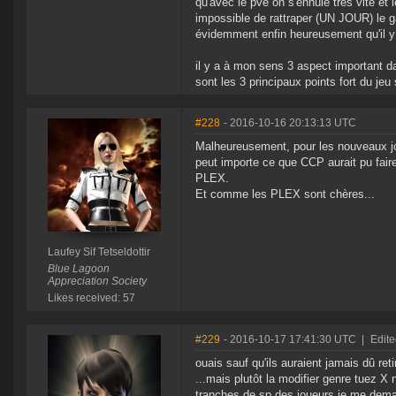
qu'avec le pve on s'ennuie très vite et 
impossible de rattraper (UN JOUR) le g
évidemment enfin heureusement qu'il y a
il y a à mon sens 3 aspect important dans
sont les 3 principaux points fort du jeu
#228
- 2016-10-16 20:13:13 UTC
Malheureusement, pour les nouveaux joue
peut importe ce que CCP aurait pu faire
PLEX.
Et comme les PLEX sont chères...
Laufey Sif Tetseldottir
Blue Lagoon
Appreciation Society
Likes received: 57
#229
- 2016-10-17 17:41:30 UTC
|
Edite
ouais sauf qu'ils auraient jamais dû ret
...mais plutôt la modifier genre tuez X 
tranches de sp des joueurs je me demand