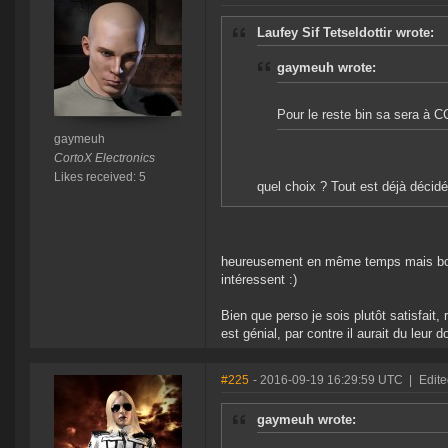
Laufey Sif Tetseldottir wrote:
gaymeuh wrote:
Pour le reste bin sa sera à C
gaymeuh
CortoX Electronics
Likes received: 5
quel choix ? Tout est déjà décid
heureusement en même temps mais bon si
intéressent :)
Bien que perso je sois plutôt satisfait, 
est génial, par contre il aurait du leu
#225
- 2016-09-19 16:29:59 UTC
|
Edite
gaymeuh wrote: