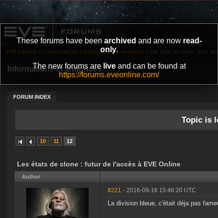
These forums have been
archived
and are now
read-
only
.
EVE Forums
»
Forum français
»
Informations et annonces
»
Les états de clone : futur de 
The new forums are
live
and can be found at
Informations et annonces
https://forums.eveonline.com/
FORUM INDEX
Topic is l
10
11
12
Les états de clone : futur de l'accès à EVE Online
Author
#221
- 2016-09-16 15:46:20 UTC
La division bleue, c'était déja pas f