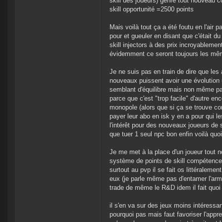
skill des joueurs) genre tout nouveau
skill opportunité =2500 points
Mais voilà tout ça a été foutu en l'air
pour et gueuler en disant que c'était du 
skill injectors à des prix incroyablem
évidemment ce seront toujours les même
Je ne suis pas en train de dire que les
nouveaux puissent avoir une évolution 
semblant d'équilibre mais non même pas 
parce que c'est "trop facile" d'autre enc
monopole (alors que si ça se trouve con
payer leur abo en isk y en a pour qui le
l'intérêt pour des nouveaux joueurs de s'
que tuer 1 seul npc bon enfin voilà quoi
Je me met à la place d'un joueur tout n
système de points de skill compétence e
surtout au pvp il se fait os littéralement
eux (je parle même pas d'entamer l'armor 
trade de même le R&D idem il fait quoi
il s'en va sur des jeux moins intéressan
pourquoi pas mais faut favoriser l'appr