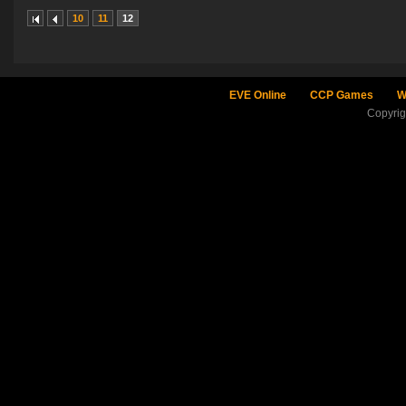
10
11
12
EVE Online
CCP Games
W
Copyri