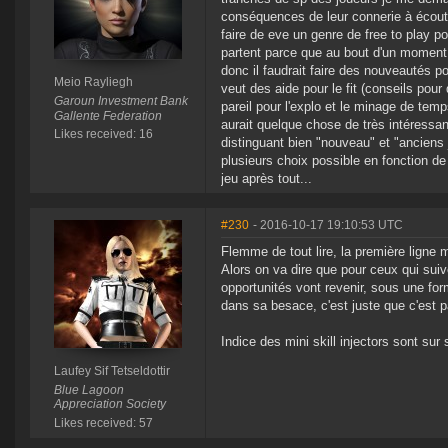
conséquences de leur connerie à écouter
faire de eve un genre de free to play p
partent parce que au bout d'un moment q
donc il faudrait faire des nouveautés p
Meio Rayliegh
veut des aide pour le fit (conseils pour
Garoun Investment Bank
pareil pour l'explo et le minage de temp
Gallente Federation
aurait quelque chose de très intéressa
Likes received: 16
distinguant bien "nouveau" et "anciens 
plusieurs choix possible en fonction de
jeu après tout...
#230
- 2016-10-17 19:10:53 UTC
Flemme de tout lire, la première ligne ma
Alors on va dire que pour ceux qui suive
opportunités vont revenir, sous une for
dans sa besace, c'est juste que c'est pa
Indice des mini skill injectors sont sur s
Laufey Sif Tetseldottir
Blue Lagoon
Appreciation Society
Likes received: 57