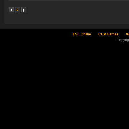
1
2
EVE Online
CCP Games
W
Copyri