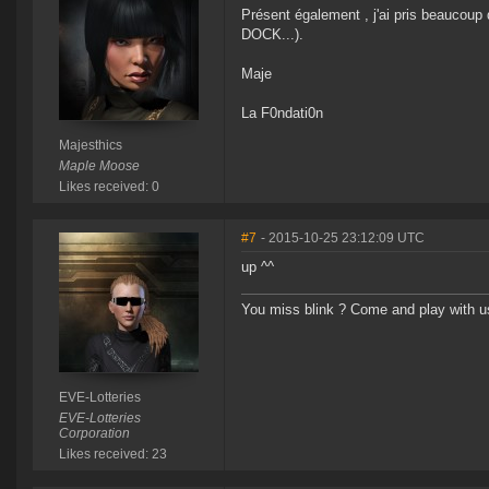
Présent également , j'ai pris beaucoup 
DOCK...).
Maje
La F0ndati0n
Majesthics
Maple Moose
Likes received: 0
#7
- 2015-10-25 23:12:09 UTC
up ^^
You miss blink ? Come and play with u
EVE-Lotteries
EVE-Lotteries
Corporation
Likes received: 23