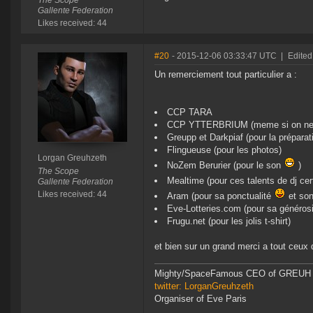
The Scope
Gallente Federation
Likes received: 44
#20
- 2015-12-06 03:33:47 UTC
|
Edited
Un remerciement tout particulier a :
CCP TARA
CCP YTTERBRIUM (meme si on ne saur
Greupp et Darkpiaf (pour la préparat
Flingueuse (pour les photos)
Lorgan Greuhzeth
NoZem Berurier (pour le son
)
The Scope
Mealtime (pour ces talents de dj ce
Gallente Federation
Likes received: 44
Aram (pour sa ponctualité
et son
Eve-Lotteries.com (pour sa générosi
Frugu.net (pour les jolis t-shirt)
et bien sur un grand merci a tout ceux 
Mighty/SpaceFamous CEO of GREUH
twitter: LorganGreuhzeth
Organiser of Eve Paris