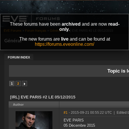
These forums have been
archived
and are now
read-
only
.
EVE Forums
»
Forum français
»
Général
»
[IRL] EVE PARIS #2 LE 05/12/2015
The new forums are
live
and can be found at
Général
https://forums.eveonline.com/
FORUM INDEX
Topic is l
1
2
[IRL] EVE PARIS #2 LE 05/12/2015
Author
#1
- 2015-09-21 00:55:22 UTC
|
Edited 
EVE PARIS
05 Décembre 2015