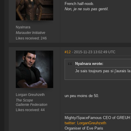
French half-noob.
Non, je ne suis pas gentil.
Nyalnara
Marauder Initiative
Likes received: 246
#12
- 2015-11-23 13:02:49 UTC
Nyalnara wrote:
Je sais toujours pas si j'aurais la
Lorgan Greuhzeth
un peu moins de 50.
The Scope
Gallente Federation
Likes received: 44
Mighty/SpaceFamous CEO of GREUH
twitter: LorganGreuhzeth
Organiser of Eve Paris