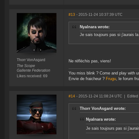
#13
- 2015-11-24 10:37:39 UTC
Nyalnara wrote:
Je sais toujours pas si j'aurais la
Thorr VonAsgard
Ne réfléchis pas, viens!
The Scope
Gallente Federation
You miss blink ? Come and play with u
Likes received: 69
Envie de fraicheur ?
Frugu
, le forum fru
#14
- 2015-11-24 11:08:24 UTC
|
Edited
Thorr VonAsgard wrote:
Nyalnara wrote:
Je sais toujours pas si j'aurai