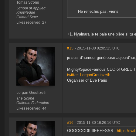
Tomas Strong
School of Applied
Ne réfléchis pas, viens!
Knowledge
Caldari State
Likes received: 27
+1, Nyalnara je te paie une bière si tu e
#15
- 2015-11-30 02:05:25 UTC
je suis d'humeur généreuse aujourd'hui,
Mighty/SpaceFamous CEO of GREUH
twitter: LorganGreuhzeth
Organiser of Eve Paris
Lorgan Greuhzeth
The Scope
Gallente Federation
Likes received: 44
#16
- 2015-11-30 16:26:16 UTC
GOOOOODIIIIIEEEESSS :
https://tw